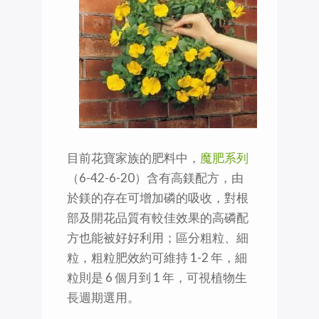
目前花寶家族的肥料中，
魔肥系列
（6-42-6-20）含有高鎂配方，由
於鎂的存在可增加磷的吸收，對根
部及開花品質有較佳效果的高磷配
方也能被好好利用；區分粗粒、細
粒，粗粒肥效約可維持 1-2 年，細
粒則是 6 個月到 1 年，可視植物生
長週期選用。