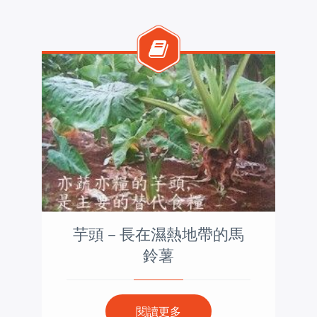
芋頭－長在濕熱地帶的馬
鈴薯
閱讀更多