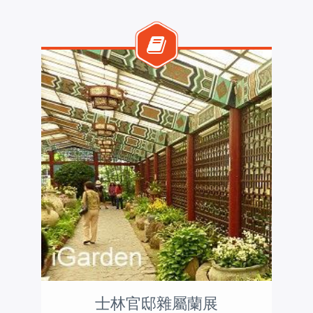
士林官邸雜屬蘭展