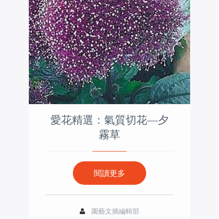
愛花精選：氣質切花—夕
霧草
閱讀更多
園藝文摘編輯部