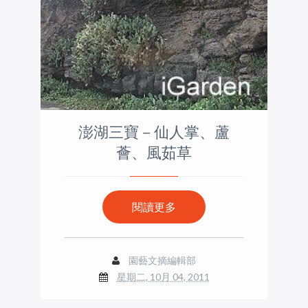
澎湖三寶－仙人掌、蘆
薈、風茹草
閱讀更多
園藝文摘編輯部
星期二, 10月 04, 2011