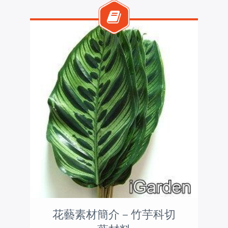
花藝素材簡介－竹芋科切