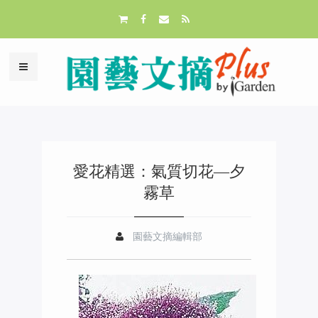
愛花精選：氣質切花—夕
霧草
園藝文摘編輯部