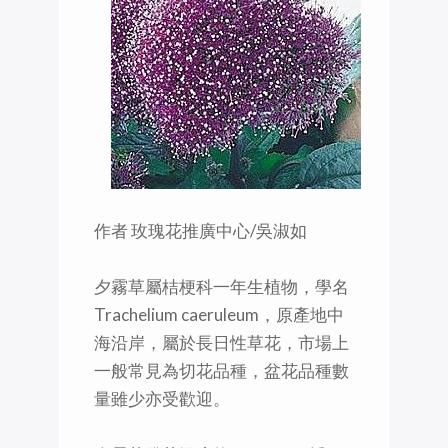
作者 玫瑰花推廣中心/吳淑如
夕霧草屬桔梗科一年生植物，學名
Trachelium caeruleum，原產地中
海沿岸，屬於長日性草花，市場上
一般常見為切花品種，盆花品種數
量雖少亦受歡迎。