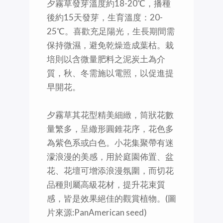
夕霧草發芽溫度約18-20℃，播種
後約15天發芽，生育溫度：20-
25℃。喜歡充足陽光，生長期間需
保持微濕，避免乾燥造成葉枯。栽
培則以含微量肥料之泥炭土為介
質，秋、冬需施以電照，以促進提
早開花。
夕霧草其花型精美細緻，筒狀花數
量繁多，呈繖形圓錐花序，花色多
為紫色系或白色。小花集聚帶有迷
濛浪漫的美感，用於庭園佈置、盆
花、花壇可增添浪漫氛圍，而切花
品種則屬高級花材，提升花束質
感，皆是效果絕佳的觀賞植物。(圖
片來源:PanAmerican seed)