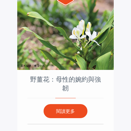
野薑花：母性的婉約與強
韌
閱讀更多