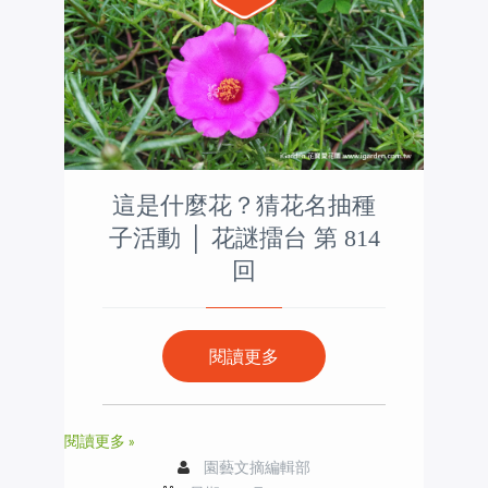
這是什麼花？猜花名抽種
子活動 │ 花謎擂台 第 814
回
閱讀更多
閱讀更多 »
園藝文摘編輯部