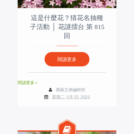
這是什麼花？猜花名抽種
子活動 │ 花謎擂台 第 815
回
閱讀更多
閱讀更多 »
園藝文摘編輯部
星期二, 5月 25, 2021