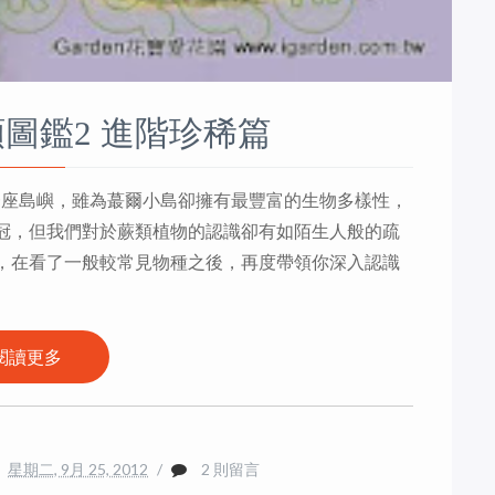
類圖鑑2 進階珍稀篇
上的一座島嶼，雖為蕞爾小島卻擁有最豐富的生物多樣性，
冠，但我們對於蕨類植物的認識卻有如陌生人般的疏
，在看了一般較常見物種之後，再度帶領你深入認識
閱讀更多
星期二, 9月 25, 2012
/
2 則留言