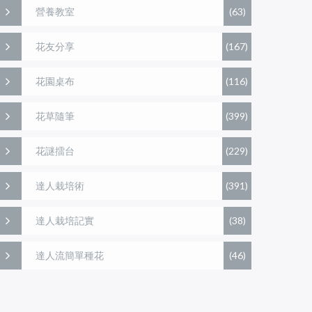
營養教室
(63)
花友分享
(167)
花園桌布
(116)
花草隨筆
(399)
花謎擂台
(229)
達人栽培術
(391)
達人栽培記實
(38)
達人流簡單種花
(46)