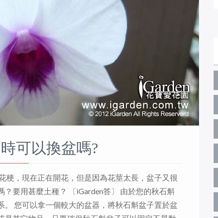
時可以換盆嗎?
出花梗，現在正在開花，但是因為花莖太長，盆子又很
要用甚麼土種？ 〔iGarden答〕 由於您的秋石斛
系。 您可以拿一個較大的盆器，將秋石斛盆子置於盆