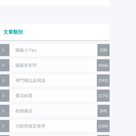
文章類別
園藝小Tips
(38)
園藝答客問
(466)
專門雜誌及閱讀
(392)
愛花精選
(175)
植物趣談
(69)
活動情報及報導
(164)