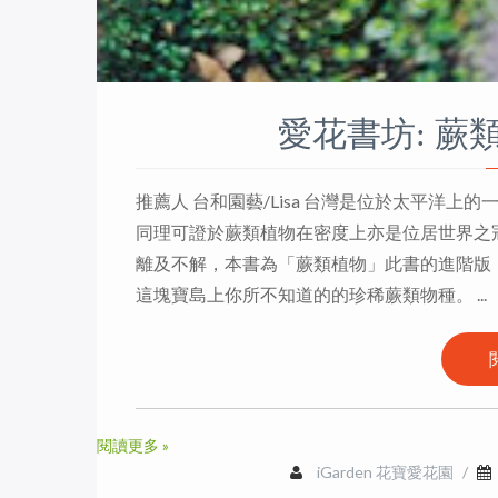
愛花書坊: 蕨
推薦人 台和園藝/Lisa 台灣是位於太平洋
同理可證於蕨類植物在密度上亦是位居世界之
離及不解，本書為「蕨類植物」此書的進階版
這塊寶島上你所不知道的的珍稀蕨類物種。 ...
閱讀更多 »
iGarden 花寶愛花園
/