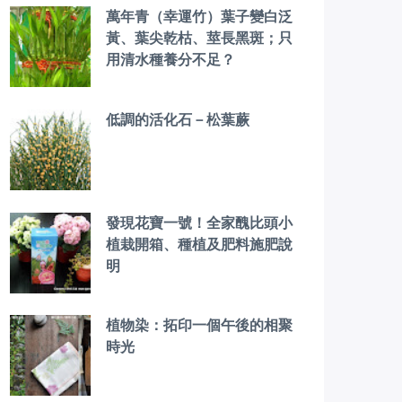
萬年青（幸運竹）葉子變白泛
黃、葉尖乾枯、莖長黑斑；只
用清水種養分不足？
低調的活化石－松葉蕨
發現花寶一號！全家醜比頭小
植栽開箱、種植及肥料施肥說
明
植物染：拓印一個午後的相聚
時光