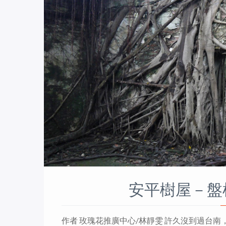
安平樹屋－盤
作者 玫瑰花推廣中心/林靜雯 許久沒到過台