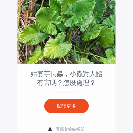
姑婆芋長蟲，小蟲對人體
有害嗎？怎麼處理？
閱讀更多
園藝文摘編輯部