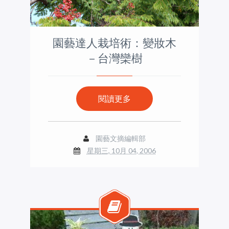
園藝達人栽培術：變妝木
－台灣欒樹
閱讀更多
園藝文摘編輯部
星期三, 10月 04, 2006