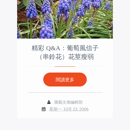
精彩 Q&A：葡萄風信子
（串鈴花）花莖瘦弱
閱讀更多
園藝文摘編輯部
星期一, 10月 23, 2006