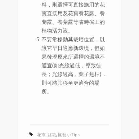
料，則選擇可直接施用的花
寶直接用及花寶養花露、養
蘭露、養葉露等省時省工的
植物活力液。
不要常移動其栽培位置，以
讓它早日適應新環境，但如
果發現原來所選擇的環境不
適宜(如光線過低，導致徒
長；光線過高，葉子焦枯)，
則可將其移至更適合的場
所。
花市
,
盆栽
,
園藝小Tips