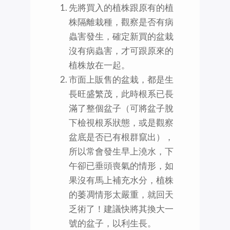
先將買入的植株跟原有的植
株隔離栽種，觀察是否有病
蟲害發生，確定新買的盆栽
沒有病蟲害，才可跟原來的
植株放在一起。
市面上販售的盆栽，都是生
長旺盛繁茂，此時根系已長
滿了整個盆子（可將盆子脫
下檢視根系狀態，或是觀察
盆底是否已有根群竄出），
所以常會發生早上澆水，下
午卻已垂頭喪氣的情形，如
果沒有馬上補充水分，植株
的萎凋情形太嚴重，就回天
乏術了！建議快將其換大一
號的盆子，以利生長。