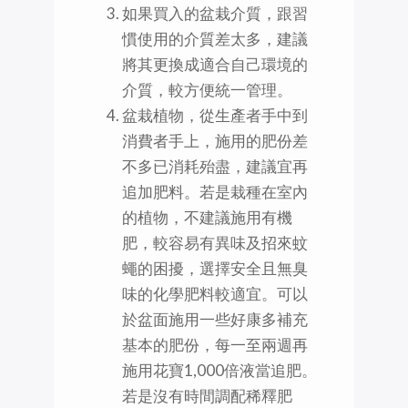
如果買入的盆栽介質，跟習
慣使用的介質差太多，建議
將其更換成適合自己環境的
介質，較方便統一管理。
盆栽植物，從生產者手中到
消費者手上，施用的肥份差
不多已消耗殆盡，建議宜再
追加肥料。若是栽種在室內
的植物，不建議施用有機
肥，較容易有異味及招來蚊
蠅的困擾，選擇安全且無臭
味的化學肥料較適宜。可以
於盆面施用一些好康多補充
基本的肥份，每一至兩週再
施用花寶1,000倍液當追肥。
若是沒有時間調配稀釋肥