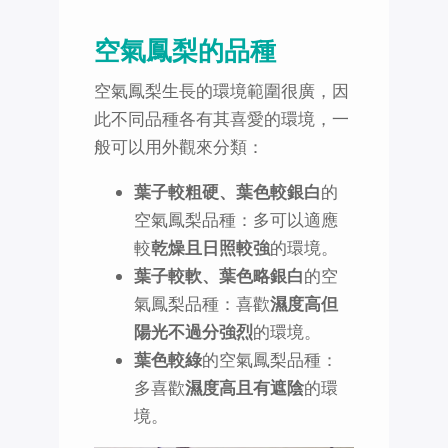
空氣鳳梨的品種
空氣鳳梨生長的環境範圍很廣，因
此不同品種各有其喜愛的環境，一
般可以用外觀來分類：
葉子較粗硬、葉色較銀白
的
空氣鳳梨品種：多可以適應
較
乾燥且日照較強
的環境。
葉子較軟、葉色略銀白
的空
氣鳳梨品種：喜歡
濕度高但
陽光不過分強烈
的環境。
葉色較綠
的空氣鳳梨品種：
多喜歡
濕度高且有遮陰
的環
境。