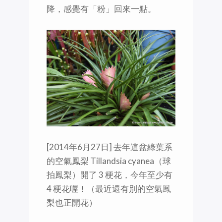
降，感覺有「粉」回來一點。
[2014年6月27日] 去年這盆綠葉系
的空氣鳳梨 Tillandsia cyanea（球
拍鳳梨）開了 3 梗花，今年至少有
4 梗花喔！（最近還有別的空氣鳳
梨也正開花）