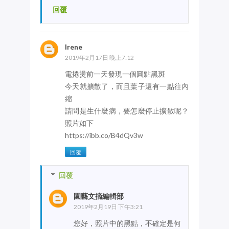
回覆
Irene
2019年2月17日 晚上7:12
電捲燙前一天發現一個圓點黑斑
今天就擴散了，而且葉子還有一點往內
縮
請問是生什麼病，要怎麼停止擴散呢？
照片如下
https://ibb.co/B4dQv3w
回覆
回覆
園藝文摘編輯部
2019年2月19日 下午3:21
您好，照片中的黑點，不確定是何