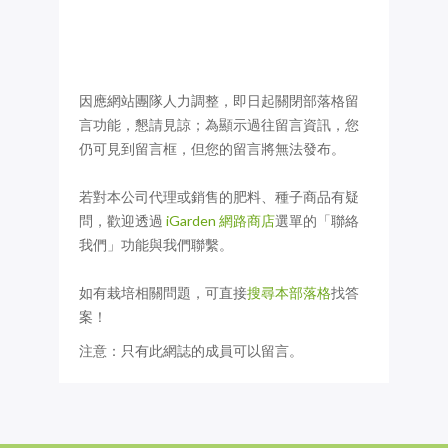
因應網站團隊人力調整，即日起關閉部落格留
言功能，懇請見諒；為顯示過往留言資訊，您
仍可見到留言框，但您的留言將無法發布。
若對本公司代理或銷售的肥料、種子商品有疑
問，歡迎透過
iGarden 網路商店
選單的「聯絡
我們」功能與我們聯繫。
如有栽培相關問題，可直接
搜尋本部落格
找答
案！
注意：只有此網誌的成員可以留言。