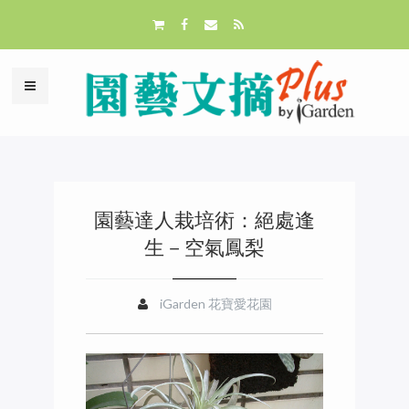
園藝達人栽培術：絕處逢
生－空氣鳳梨
iGarden 花寶愛花園