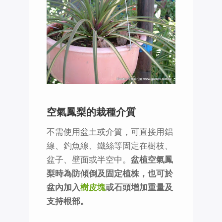
空氣鳳梨的栽種介質
不需使用盆土或介質，可直接用鋁
線、釣魚線、鐵絲等固定在樹枝、
盆子、壁面或半空中。
盆植空氣鳳
梨時為防傾倒及固定植株，也可於
盆內加入
樹皮塊
或石頭增加重量及
支持根部。