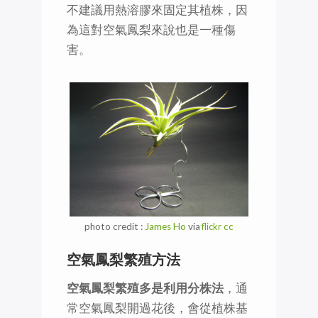
不建議用熱溶膠來固定其植株，因
為這對空氣鳳梨來說也是一種傷
害。
photo credit :
James Ho
via
flickr
cc
空氣鳳梨繁殖方法
空氣鳳梨繁殖多是利用分株法
，通
常空氣鳳梨開過花後，會從植株基