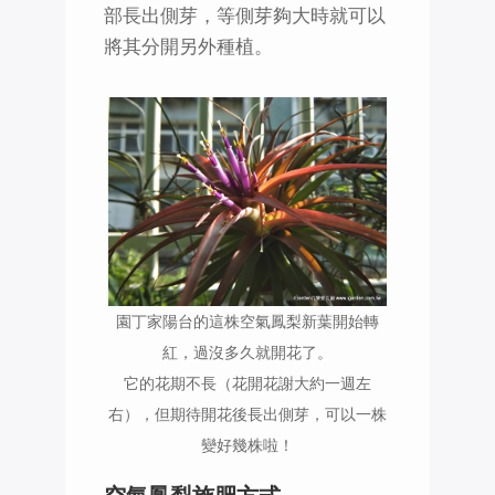
部長出側芽，等側芽夠大時就可以
將其分開另外種植。
園丁家陽台的這株空氣鳳梨新葉開始轉
紅，過沒多久就開花了。
它的花期不長（花開花謝大約一週左
右），但期待開花後長出側芽，可以一株
變好幾株啦！