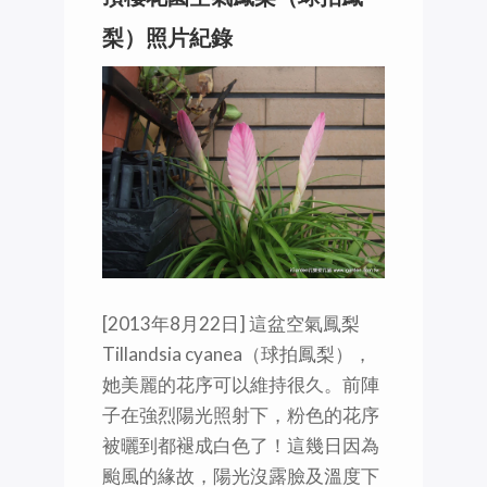
梨）照片紀錄
[2013年8月22日] 這盆空氣鳳梨
Tillandsia cyanea（球拍鳳梨），
她美麗的花序可以維持很久。前陣
子在強烈陽光照射下，粉色的花序
被曬到都褪成白色了！這幾日因為
颱風的緣故，陽光沒露臉及溫度下