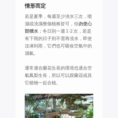
情形而定
若是夏季，每週至少澆水三次，噴
濕或澆濕整個植株皆可，但
勿使心
部積水
；冬日則一週 1-2 次，若是
有下雨的日子則不需再澆水，即使
沒淋到雨，它們也可吸收空氣中的
濕氣。
通常適合蘭花生長的環境也適合空
氣鳳梨生長，所以可以跟蘭花或其
它植物一起合植。