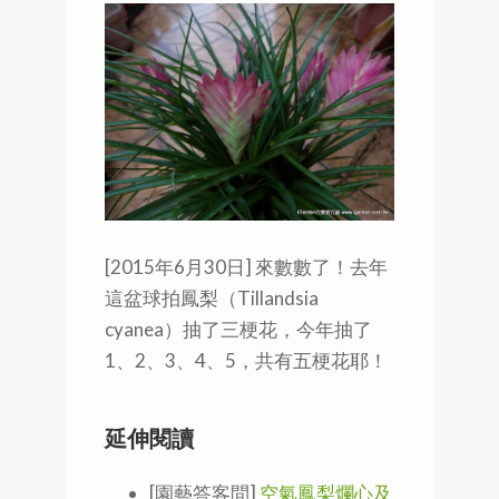
[2015年6月30日] 來數數了！去年
這盆球拍鳳梨（Tillandsia
cyanea）抽了三梗花，今年抽了
1、2、3、4、5，共有五梗花耶！
延伸閱讀
[園藝答客問]
空氣鳳梨爛心及