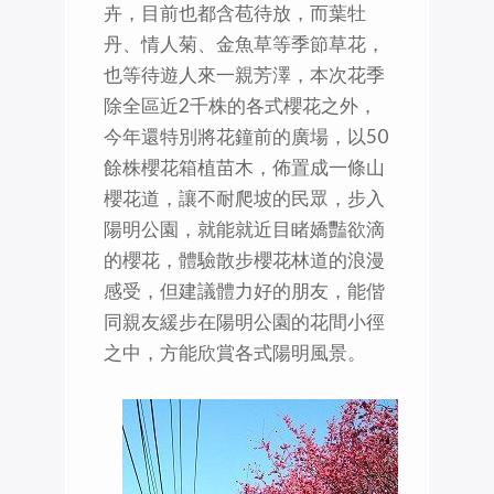
卉，目前也都含苞待放，而葉牡
丹、情人菊、金魚草等季節草花，
也等待遊人來一親芳澤，本次花季
除全區近2千株的各式櫻花之外，
今年還特別將花鐘前的廣場，以50
餘株櫻花箱植苗木，佈置成一條山
櫻花道，讓不耐爬坡的民眾，步入
陽明公園，就能就近目睹嬌豔欲滴
的櫻花，體驗散步櫻花林道的浪漫
感受，但建議體力好的朋友，能偕
同親友緩步在陽明公園的花間小徑
之中，方能欣賞各式陽明風景。