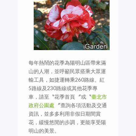
每年熱鬧的花季為陽明山區帶來滿
山的人潮，並呼籲民眾搭乘大眾運
輸工具，如捷運轉乘260路線、紅
5路線及230路線或其他花季專
車，請至〝花季首頁 〞或〝
臺北市
政府公園處
〞查詢各項活動及交通
資訊，並多多利用非假日期間賞
花，緩慢悠閒的步調，更能享受陽
明山的美景。