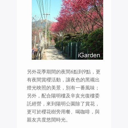
另外花季期間的夜間6點到9點，更
有夜間賞櫻活動，讓夜色的黑襯出
燈光映照的美景，別有一番風味；
另外，配合陽明樓及辛亥光復樓委
託經營，來到陽明公園除了賞花，
更可於櫻花樹旁用餐、喝咖啡，與
親友共度悠閒時光。