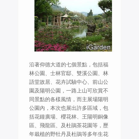
沿著仰德大道的七個景點，包括福
林公園、士林官邸、雙溪公園、林
語堂故居、花卉試驗中心、前山公
園及陽明公園，一路上山可欣賞不
同景點的各樣風情，而主展場陽明
公園內，本次也展出許多區域，包
括花鐘廣場、櫻花林、王陽明銅像
區、飛龍區、及杜鵑茶花園等，歷
年栽植的野牡丹及杜鵑等多年生花