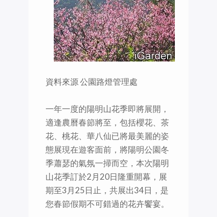
資料來源 公園路燈管理處
一年一度的陽明山花季即將展開，
適逢農曆春節將至，包括櫻花、茶
花、桃花、華八仙已將最美麗的姿
態展現在遊客面前，將陽明公園冬
季蕭瑟的氣氛一掃而空，本次陽明
山花季訂於2月20日隆重開幕，展
期至3月25日止，共展出34日，是
您春節假期不可錯過的花卉饗宴。