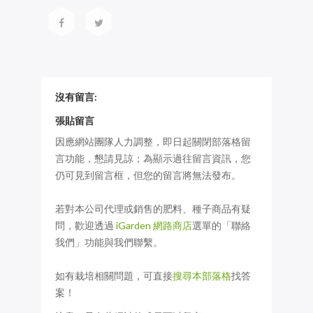
沒有留言:
張貼留言
因應網站團隊人力調整，即日起關閉部落格留
言功能，懇請見諒；為顯示過往留言資訊，您
仍可見到留言框，但您的留言將無法發布。
若對本公司代理或銷售的肥料、種子商品有疑
問，歡迎透過
iGarden 網路商店
選單的「聯絡
我們」功能與我們聯繫。
如有栽培相關問題，可直接
搜尋本部落格
找答
案！