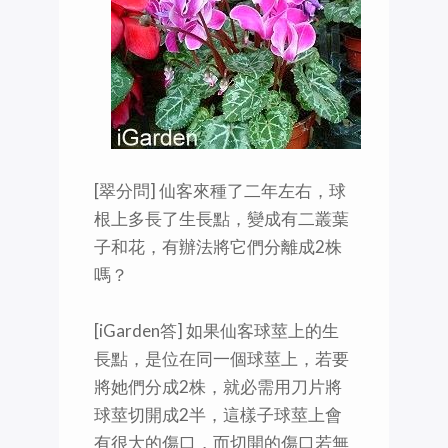
[翠分問] 仙客來種了二年左右，球
根上多長了生長點，變成有二叢葉
子和花，有辦法將它們分離成2株
嗎？
[iGarden答] 如果仙客球莖上的生
長點，是位在同一個球莖上，若要
將她們分成2株，就必需用刀片將
球莖切開成2半，這樣子球莖上會
有很大的傷口，而切開的傷口若無