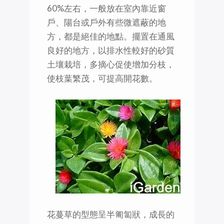
60%左右，一般放在室內靠近窗
戶、陽台或戶外有些微遮蔽的地
方，都是絕佳的地點。擺置在通風
良好的地方，以排水性較好的砂質
土壤栽培，多摘心促使增加分枝，
使枝葉繁茂，可提高開花數。
花蔓草的型態呈半匍匐狀，成長的