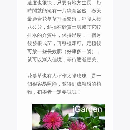
速度也很快，只要有地方生長，短
時間就能擁有一片綠意盎然。春天
最適合花蔓草扦插繁殖，每段大概
八公分，斜插在砂質土壤或其它較
排水的介質中，保持溼度，一個月
後發根成苗，再移植即可。定植後
可放一些長效肥（好康多一號），
就可以漸入佳境，等待逐漸豐美。
花蔓草也有人稱作太陽玫瑰，是一
個很容易照顧，並得到成就感的植
物，初學者一定要試試！