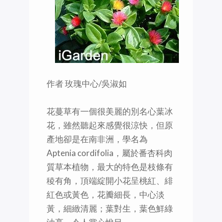
作者 玫瑰中心/吳淑如
花蔓草有一個很美麗的別名心葉冰
花，雖然聽起來感覺很涼快，但原
產地卻是在南非洲，學名為
Aptenia cordifolia，屬於番杏科肉
質草本植物，最大的特色是枝條有
稜有角，頂端綻開小花呈桃紅、緋
紅色或黃色，花瓣細長，中心淡
黃，細緻清麗；葉對生，葉色鮮綠