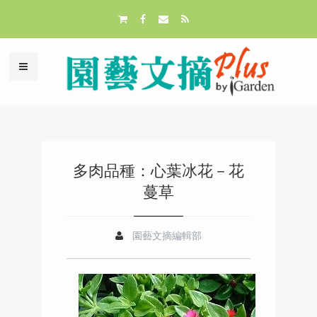
多肉品種：心葉冰花－花
蔓草
園藝文摘編輯部