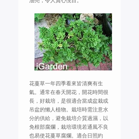
油亮，令人賞心悅目。
花蔓草一年四季看來皆清爽有生
氣。通常在春天開花，開花時間很
長，好栽培，是很適合當成盆栽或
吊盆的懶人植物。栽培時需注意水
分的供給，避免栽培介質過濕，以
免根部腐爛，栽培環境若通風不良
也易使花蔓草腐爛。適合日照約