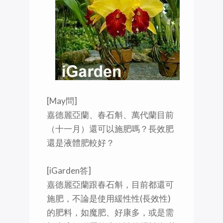
[May問]
嘉德麗亞蘭、春石斛、萬代蘭目前
（十一月）還可以施肥嗎？長效肥
還是液體肥較好？
[iGarden答]
嘉德麗亞蘭跟春石斛，目前都還可
施肥，不論是使用緩性性(長效性)
的肥料，如魔肥、好康多，或是需