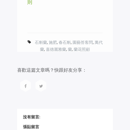
則
石斛蘭
,
施肥
,
春石斛
,
園藝答客問
,
萬代
蘭
,
嘉德麗雅蘭
,
蘭
,
蘭花照顧
喜歡這篇文章嗎？快跟好友分享：
沒有留言:
張貼留言