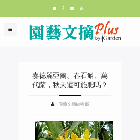
嘉德麗亞蘭、春石斛、萬
代蘭，秋天還可施肥嗎？
園藝文摘編輯部