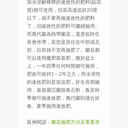
加水溶解稀釋的速效性的肥料(如花
寶)都可使用，但若高溫低於20度
以下，就不要再施速效性的肥料
了，但緩效性的肥料可繼續施用。
而萬代蘭為熱帶蘭花，溫度低時生
長會停滯，若您是居住在中部或北
部，目前就不宜再施肥了。蘭花都
可以使用魔肥當基肥，撒於盆土
上，一年四季任何時間都可施用，
肥效可維持1～2年之久；而水溶性
的速效肥則是當追肥，於生長期施
用，嘉德麗亞蘭跟春石斛，春至秋
季都可施速效肥，萬代蘭則適合於
春、夏季施用速效肥。
延伸閱讀：
蘭花施肥方法及重要原