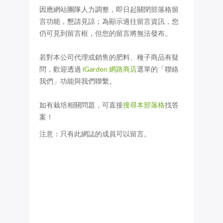
因應網站團隊人力調整，即日起關閉部落格留
言功能，懇請見諒；為顯示過往留言資訊，您
仍可見到留言框，但您的留言將無法發布。
若對本公司代理或銷售的肥料、種子商品有疑
問，歡迎透過
iGarden 網路商店
選單的「聯絡
我們」功能與我們聯繫。
如有栽培相關問題，可直接
搜尋本部落格
找答
案！
注意：只有此網誌的成員可以留言。