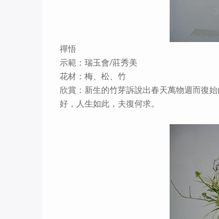
禪悟
示範：瑞玉會/莊秀美
花材：梅、松、竹
欣賞：新生的竹芽訴說出春天萬物週而復始
好，人生如此，夫復何求。