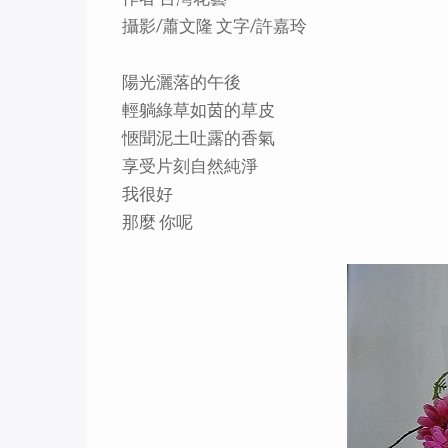
攝影/蕭文隆 文字/許嘉玲
陽光灑落的午後
輕躺綠草如茵的草皮
愜聞泥土吐露的香氣
享受片刻自然純淨
我很好
那麼 你呢