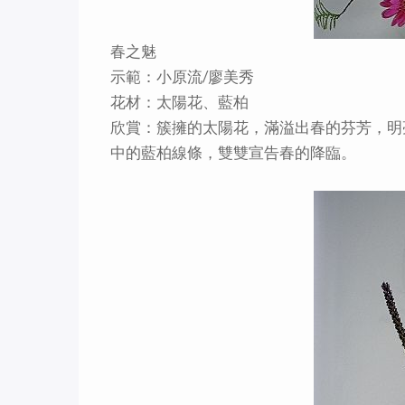
春之魅
示範：小原流/廖美秀
花材：太陽花、藍柏
欣賞：簇擁的太陽花，滿溢出春的芬芳，明
中的藍柏線條，雙雙宣告春的降臨。