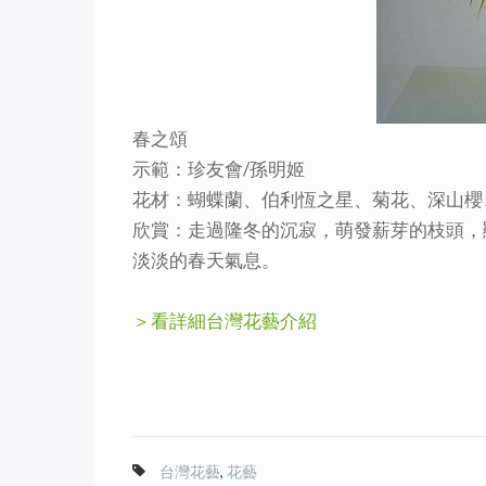
春之頌
示範：珍友會/孫明姬
花材：蝴蝶蘭、伯利恆之星、菊花、深山櫻
欣賞：走過隆冬的沉寂，萌發薪芽的枝頭，
淡淡的春天氣息。
＞看詳細台灣花藝介紹
台灣花藝
,
花藝