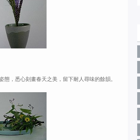
姿態，悉心刻畫春天之美，留下耐人尋味的餘韻。