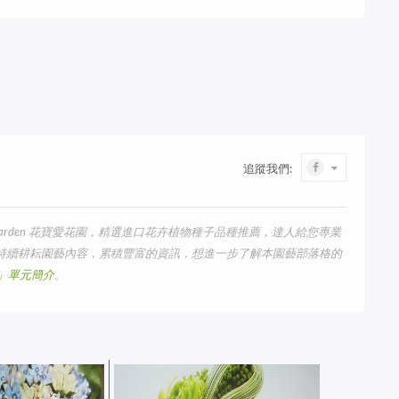
追蹤我們:
arden 花寶愛花園，精選進口花卉植物種子品種推薦，達人給您專業
我們持續耕耘園藝內容，累積豐富的資訊，想進一步了解本園藝部落格的
us」單元簡介
。