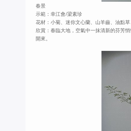
春景
示範：幸江會/梁素珍
花材：小菊、迷你文心蘭、山羊齒、油點草
欣賞：春臨大地，空氣中一抹清新的芬芳悄
開來。