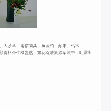
、大莎草、電信蘭葉、黃金柏、蘋果、枯木
顯得格外生機盎然，繁花綻放於綠葉叢中，吐露出