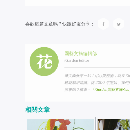
喜歡這篇文章嗎？快跟好友分享：
園藝文摘編輯部
iGarden Editor
華文園藝第一站！用心愛植物，就在 iG
種花栽培建議。從 2000 年開始，
故事嗎？就看－
「iGarden園藝文摘Pl
相關文章