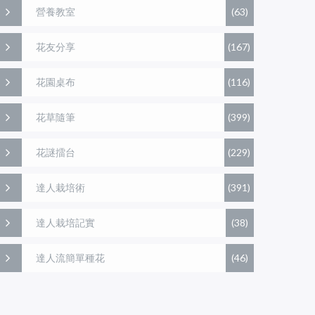
營養教室
(63)
花友分享
(167)
花園桌布
(116)
花草隨筆
(399)
花謎擂台
(229)
達人栽培術
(391)
達人栽培記實
(38)
達人流簡單種花
(46)