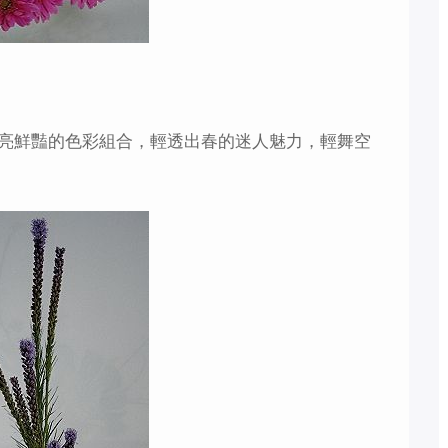
亮鮮豔的色彩組合，輕透出春的迷人魅力，輕舞空