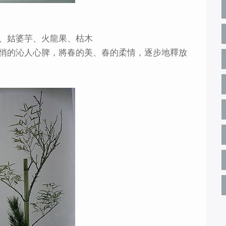
、姑婆芋、火龍果、枯木
悄的沁人心脾，將春的美、春的柔情，逐步地釋放