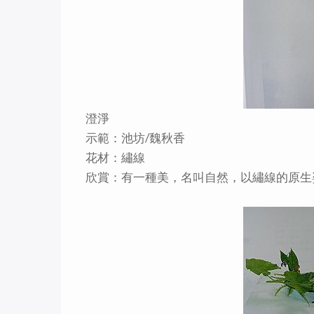
澄淨
示範：池坊/魏秋香
花材：繡線
欣賞：有一種美，名叫自然，以繡線的原生