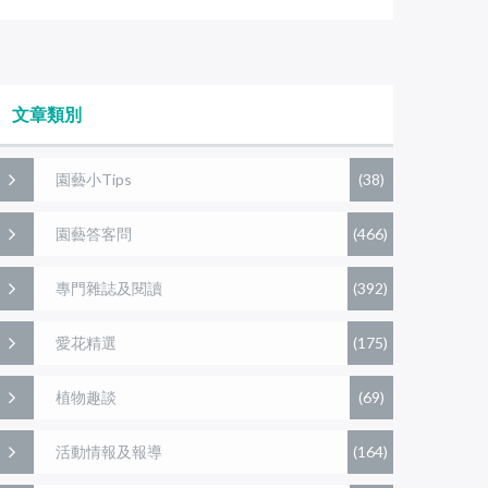
文章類別
園藝小Tips
(38)
園藝答客問
(466)
專門雜誌及閱讀
(392)
愛花精選
(175)
植物趣談
(69)
活動情報及報導
(164)