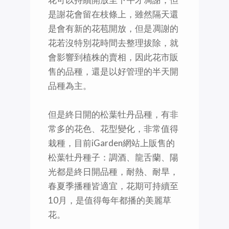
是謝花會留在枝條上，雖然隔天還
是會有新的花苞開放，但是凋謝的
花若沒特別花時間去整理拔除，就
會影響到植株的賣相，因此花市販
售的品種，還是以好管理的半天開
品種為主。
但是終日開的松葉牡丹品種，有非
常多的花色、花型變化，非常值得
栽種，目前iGarden網站上販售的
松葉牡丹種子：調酒、龍舌蘭、陽
光都是終日開品種，耐熱、耐旱，
春夏季播種皆適宜，花期可持續至
10月，是值得每年都播的美麗草
花。