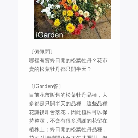
〔佩佩問〕
哪裡有賣終日開的松葉牡丹？花市
賣的松葉牡丹都只開半天？
〔iGarden答〕
目前花市販售的松葉牡丹品種，大
多都是只開半天的品種，這些品種
花謝後即會落花，因此植株可以保
持整潔，不會有很多凋謝的花留在
植株上；終日開的松葉牡丹品種，
花可以持續開放至下午才凋謝，但