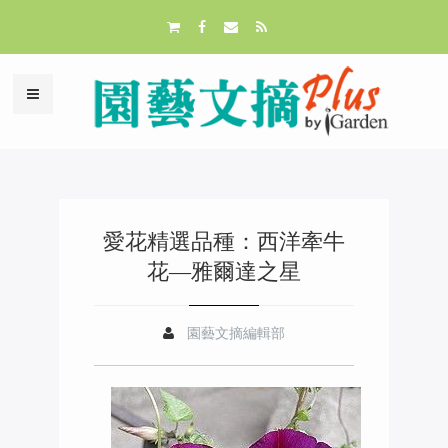
愛花精選品種：西洋牽牛
花—雅爾達之星
園藝文摘編輯部