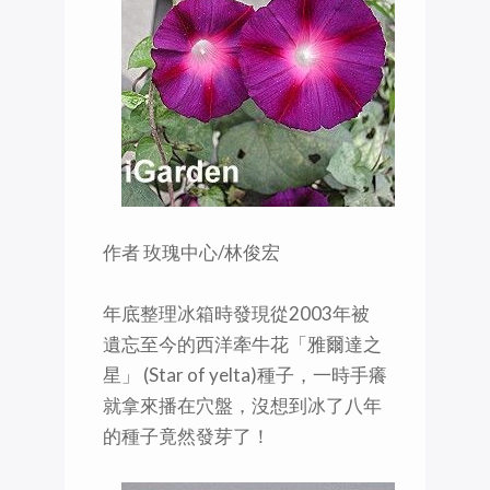
作者 玫瑰中心/林俊宏
年底整理冰箱時發現從2003年被
遺忘至今的西洋牽牛花「雅爾達之
星」 (Star of yelta)種子，一時手癢
就拿來播在穴盤，沒想到冰了八年
的種子竟然發芽了！