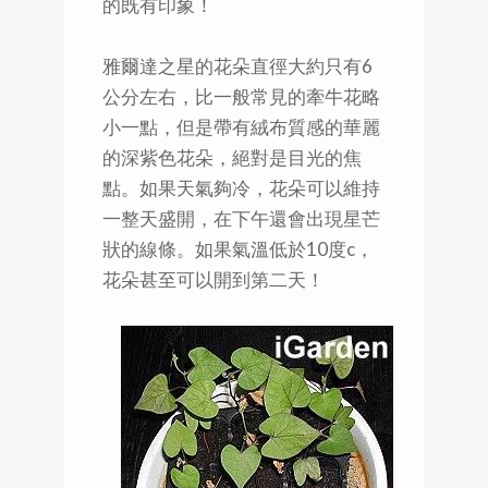
的既有印象！
雅爾達之星的花朵直徑大約只有6
公分左右，比一般常見的牽牛花略
小一點，但是帶有絨布質感的華麗
的深紫色花朵，絕對是目光的焦
點。如果天氣夠冷，花朵可以維持
一整天盛開，在下午還會出現星芒
狀的線條。如果氣溫低於10度c，
花朵甚至可以開到第二天！