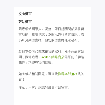
沒有留言:
張貼留言
因應網站團隊人力調整，即日起關閉部落格留
言功能，懇請見諒；為顯示過往留言資訊，您
仍可見到留言框，但您的留言將無法發布。
若對本公司代理或銷售的肥料、種子商品有疑
問，歡迎透過
iGarden 網路商店
選單的「聯絡
我們」功能與我們聯繫。
如有栽培相關問題，可直接
搜尋本部落格
找答
案！
注意：只有此網誌的成員可以留言。