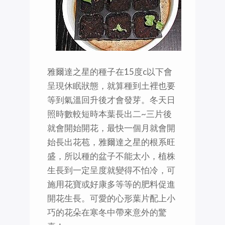
雅爾達之星的種子在15度c以下會
呈現休眠狀態，就算種到土裡也要
等到氣溫回升後才會發芽。冬天日
照時數較短時本葉長出二~三片後
就會開始開花，最快一個月就會開
始長出花苞，雅爾達之星的根系旺
盛，所以種的盆子不能太小，植株
生長到一定呈度就變得不怕冷，可
施用花寶或好康多等等的肥料促進
開花生長。可愛的心形葉片配上小
巧的花朵在寒冬中帶來意外的驚