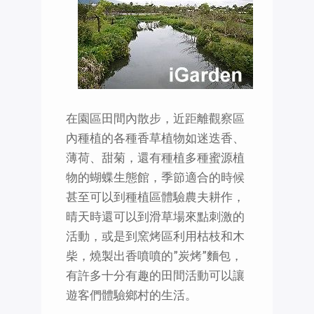
在園區田間內散步，近距離觀察區
內種植的各種香草植物如迷迭香、
薄荷、甜菊，還有種植多種蜜源植
物的蝴蝶生態館，季節適合的時候
甚至可以到種植區體驗農夫耕作，
晴天時還可以到滑草場來點刺激的
活動，或是到窯烤區利用枯枝和木
柴，燒製出香噴噴的”炭烤”麵包，
有許多十分有趣的田間活動可以讓
遊客們體驗鄉村的生活。