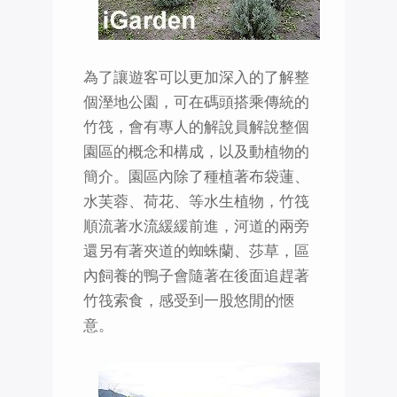
為了讓遊客可以更加深入的了解整
個溼地公園，可在碼頭搭乘傳統的
竹筏，會有專人的解說員解說整個
園區的概念和構成，以及動植物的
簡介。園區內除了種植著布袋蓮、
水芙蓉、荷花、等水生植物，竹筏
順流著水流緩緩前進，河道的兩旁
還另有著夾道的蜘蛛蘭、莎草，區
內飼養的鴨子會隨著在後面追趕著
竹筏索食，感受到一股悠閒的愜
意。