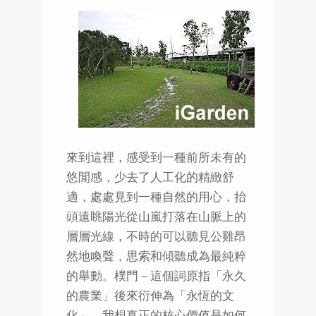
來到這裡，感受到一種前所未有的
悠閒感，少去了人工化的精緻舒
適，處處見到一種自然的用心，抬
頭遠眺陽光從山嵐打落在山脈上的
層層光線，不時的可以聽見公雞昂
然地喚聲，思索和傾聽成為最純粹
的舉動。樸門－這個詞原指「永久
的農業」後來衍伸為「永恆的文
化」，我想真正的核心價值是如何