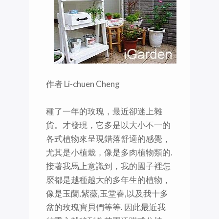
作者 Li-chuen Cheng
種了一年的玫瑰，最近卻迷上雜
貨。才發現，它多是以大小不一的
各式植物來呈現錯落舒適的感覺，
尤其是小植栽，像是多肉植物類的.
接著我馬上意識到，我的園子裡怎
麼都是越種越大的多年生的植物，
像是玉蘭,紫薇,玉堂春,以及我十多
盆的玫瑰寶貝們等等. 因此最近我