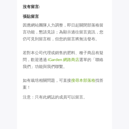
沒有留言:
張貼留言
因應網站團隊人力調整，即日起關閉部落格留
言功能，懇請見諒；為顯示過往留言資訊，您
仍可見到留言框，但您的留言將無法發布。
若對本公司代理或銷售的肥料、種子商品有疑
問，歡迎透過
iGarden 網路商店
選單的「聯絡
我們」功能與我們聯繫。
如有栽培相關問題，可直接
搜尋本部落格
找答
案！
注意：只有此網誌的成員可以留言。