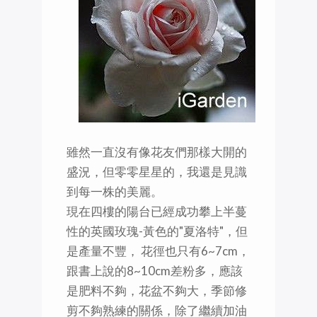
雖然一直沒有像花友們那樣大開的
盛況，但零零星星的，我還是見識
到每一株的美麗。
現在四樓的陽台已經成功攀上半蔓
性的英國玫瑰-黃色的"夏洛特"，但
是產量不豐， 花徑也只有6~7cm，
跟書上說的8~10cm差粉多，應該
是肥料不夠，花盆不夠大，季節修
剪不夠熟練的關係，除了繼續加油