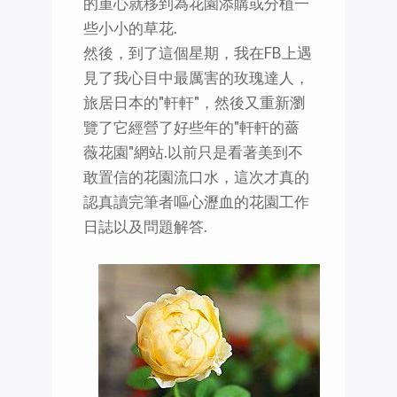
的重心就移到為花園添購或分植一
些小小的草花.
然後，到了這個星期，我在FB上遇
見了我心目中最厲害的玫瑰達人，
旅居日本的"軒軒"，然後又重新瀏
覽了它經營了好些年的"軒軒的薔
薇花園"網站.以前只是看著美到不
敢置信的花園流口水，這次才真的
認真讀完筆者嘔心瀝血的花園工作
日誌以及問題解答.