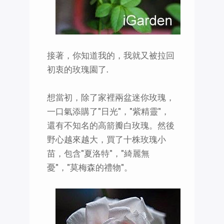
接著，你知道我的，我就又被拉回
初衷的玫瑰園了.
想當初，除了家裡兩盆迷你玫瑰，
一口氣添購了"日光"，"紫精靈"，
還有不知名的高箭瓣白玫瑰。然後
野心越來越大，買了十株玫瑰小
苗，包含"夏洛特"，"綺麗無
憂"，"莫梅森的禮物"。