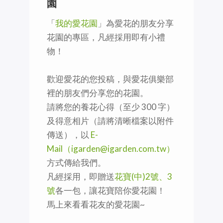
園
「
我的愛花園
」為愛花的朋友分享
花園的專區，凡經採用即有小禮
物！
歡迎愛花的您投稿，與愛花俱樂部
裡的朋友們分享您的花園。
請將您的養花心得（至少 300 字）
及得意相片（請將清晰檔案以附件
傳送），以
E-
Mail（igarden@igarden.com.tw）
方式傳給我們。
凡經採用，即贈送
花寶(中)2號、3
號
各一包，讓花寶陪你愛花園！
馬上來看看花友的愛花園~