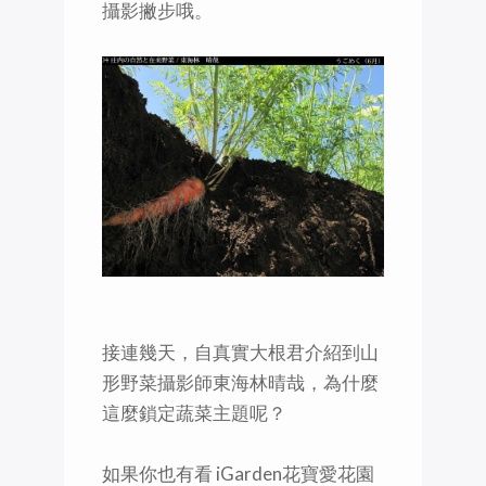
攝影撇步哦。
接連幾天，自真實大根君介紹到山
形野菜攝影師東海林晴哉，為什麼
這麼鎖定蔬菜主題呢？
如果你也有看 iGarden花寶愛花園