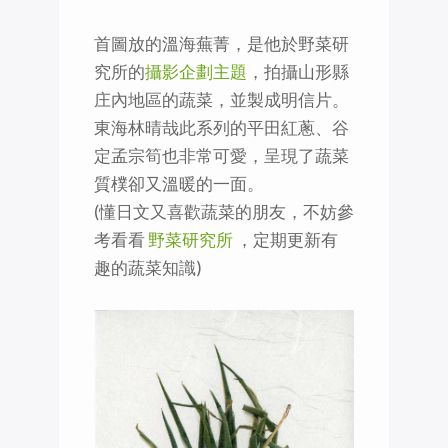
首圖放的溫海蕪菁，是他於野菜研
究所的
攝影企劃主題
，拍攝山形縣
庄內地區的蔬菜，並製成明信片。
東海林晴哉此系列的平田紅蔥、谷
定孟宗筍也非常可愛，呈現了蔬菜
質樸卻又溫暖的一面。
(懂日文又喜歡蔬菜的朋友，不妨參
考看看
野菜研究所
，定期更新有
趣的蔬菜知識)