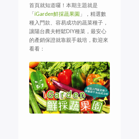
首頁就知道囉！本期主題就是
「
iGarden鮮採蔬果園
」，精選數
種入門款、容易成功的蔬菜種子，
讓陽台農夫輕鬆DIY種菜，最安心
的產銷保證就靠親手栽培，歡迎來
看看：