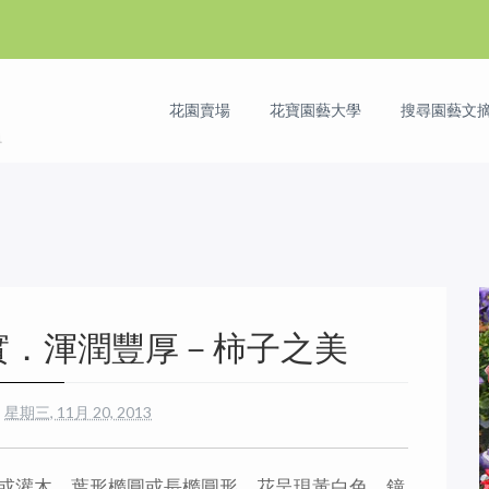
花園賣場
花寶園藝大學
搜尋園藝文摘 
實．渾潤豐厚－柿子之美
星期三, 11月 20, 2013
或灌木，葉形橢圓或長橢圓形，花呈現黃白色，鐘