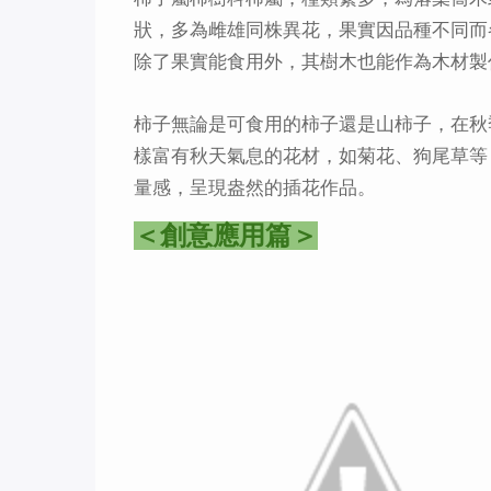
狀，多為雌雄同株異花，果實因品種不同而
除了果實能食用外，其樹木也能作為木材製
柿子無論是可食用的柿子還是山柿子，在秋
樣富有秋天氣息的花材，如菊花、狗尾草等
量感，呈現盎然的插花作品。
＜創意應用篇＞