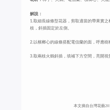
解說：
1.
取細長線條型花器，剪取適當的帶果實之
枝，斜插固定於左側。
2.
以檳榔心的線條搭配電信蘭的面，呼應樹
3.
取兩枝火鶴斜插，填補下方空間，亮開視
本文摘自台灣花藝20