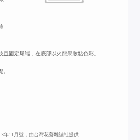
柿
枝且固定尾端，在底部以火龍果妝點色彩。
覺。
13年11月號，由台灣花藝雜誌社提供