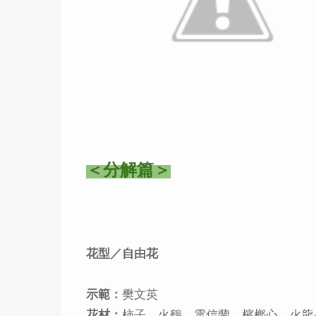
＜分解篇＞
花型／自由花
示範：
樊文英
花材：
柿子、火鶴、電信蘭、檳榔心、火龍