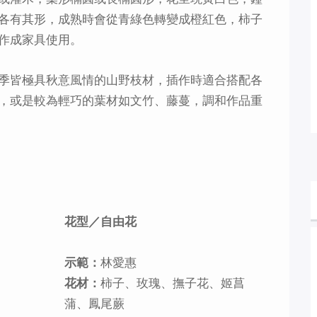
各有其形，成熟時會從青綠色轉變成橙紅色，柿子
作成家具使用。
季皆極具秋意風情的山野枝材，插作時適合搭配各
，或是較為輕巧的葉材如文竹、藤蔓，調和作品重
花型／自由花
示範：
林愛惠
花材：
柿子、玫瑰、撫子花、姬菖
蒲、鳳尾蕨