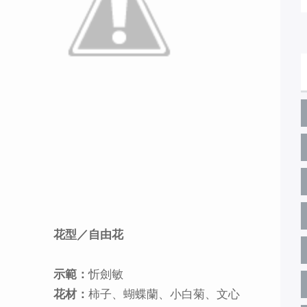
花型／自由花
示範：
忻劍敏
花材：
柿子、蝴蝶蘭、小白菊、文心