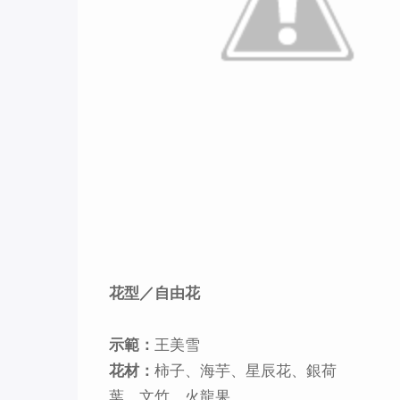
花型／自由花
示範：
王美雪
花材：
柿子、海芋、星辰花、銀荷
葉、文竹、火龍果