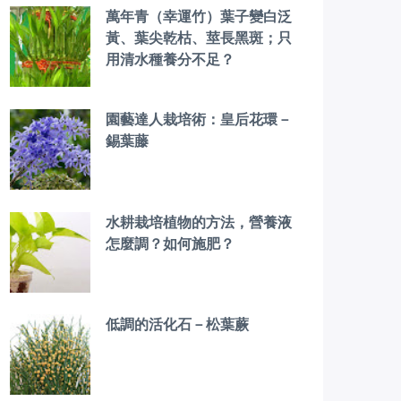
萬年青（幸運竹）葉子變白泛
黃、葉尖乾枯、莖長黑斑；只
用清水種養分不足？
園藝達人栽培術：皇后花環－
錫葉藤
水耕栽培植物的方法，營養液
怎麼調？如何施肥？
低調的活化石－松葉蕨