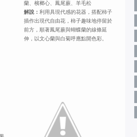
蘭、檳榔心、鳳尾蕨、羊毛松
解說：
利用具現代感的花器，搭配柿子
插作出現代自由花，柿子趣味地停留於
前方，順著鳳尾蕨與蝴蝶蘭的線條延
伸，以文心蘭與白菊呼應點開色彩。
果