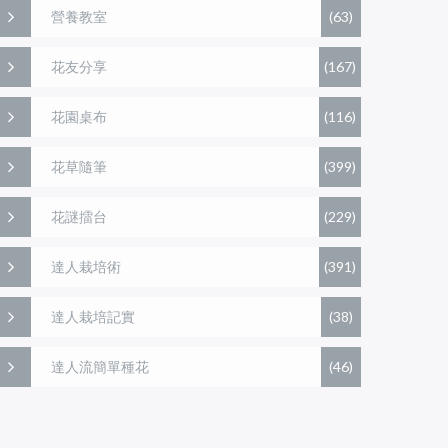
營養教室
(63)
花友分享
(167)
花園桌布
(116)
花草隨筆
(399)
花謎擂台
(229)
達人栽培術
(391)
達人栽培記實
(38)
達人流簡單種花
(46)