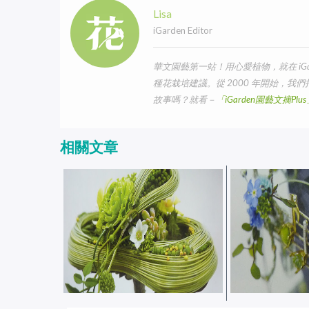
Lisa
iGarden Editor
華文園藝第一站！用心愛植物，就在 iG
種花栽培建議。從 2000 年開始，
故事嗎？就看－
「iGarden園藝文摘Pl
相關文章