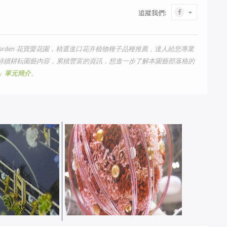
追蹤我們:
arden 花寶愛花園，精選進口花卉植物種子品種推薦，達人給您專業
我們持續耕耘園藝內容，累積豐富的資訊，想進一步了解本園藝部落格的
us」單元簡介
。