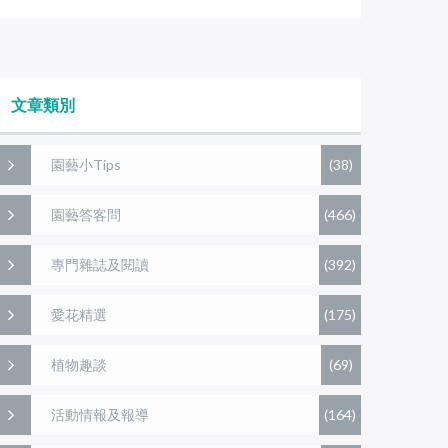
文章類別
園藝小Tips
(38)
園藝答客問
(466)
專門雜誌及閱讀
(392)
愛花精選
(175)
植物趣談
(69)
活動情報及報導
(164)