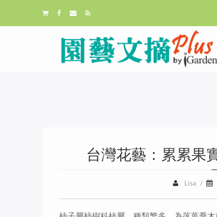
台灣花藝：累累果
Lisa
/
柿子屬柿樹科柿屬，種類繁多，為落葉喬木