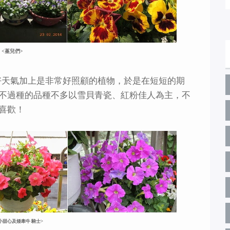
<堇兒們>
好天氣加上是非常好照顧的植物，於是在短短的期
不過種的品種不多以雪貝青瓷、紅粉佳人為主，不
喜歡！
小甜心及矮牽牛 騎士>