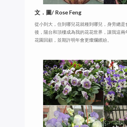
/ Rose Feng
文．圖
從小到大，住到哪兒花就種到哪兒，身旁總是
後，陽台和頂樓成為我的花花世界，讓我這兩
花園回顧，並期許明年會更燦爛繽紛。