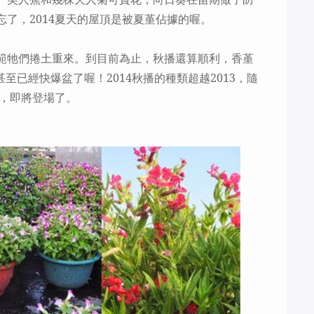
忘了，
2014
夏天的屋頂是被夏堇佔據的喔。
範牠們捲土重來。到目前為止，秋播還算順利，香堇
甚至已經快爆盆了喔！
2014
秋播的種類超越
2013
，隨
，即將登場了。