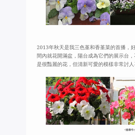
2013
年秋天是我三色堇和香堇菜的首播，
間內就花開滿盆，陽台成為它們的展示台，
是很豔麗的花，但清新可愛的模樣非常討人
<矮牽牛