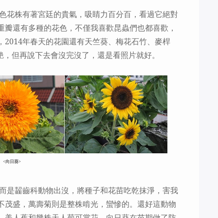
色花株有著宮廷的貴氣，吸睛力百分百，看過它絕對
重瓣還有多種的花色，不僅我喜歡昆蟲們也都喜歡，
，
2014
年春天的花園還有天竺葵、梅花石竹、麥桿
艷，但再說下去會沒完沒了，還是看照片就好。
<向日葵>
而是齧齒科動物出沒，將種子和花苗吃乾抹淨，害我
不茂盛，萬壽菊則是整株啃光，蠻慘的。還好這動物
、美人蕉和幾株天人菊可賞花，向日葵在苗期做了防