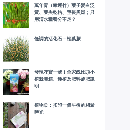
萬年青（幸運竹）葉子變白泛
黃、葉尖乾枯、莖長黑斑；只
用清水種養分不足？
低調的活化石－松葉蕨
發現花寶一號！全家醜比頭小
植栽開箱、種植及肥料施肥說
明
植物染：拓印一個午後的相聚
時光