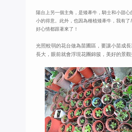
陽台上另一個主角，是矮牽牛，騎士和小甜心
小的得意。此外，也因為種植矮牽牛，我有了
好心情都跟著來了！
光照較弱的花台做為苗圃區，要讓小苗成長
長大，眼前就會浮現花團錦簇，美好的景觀