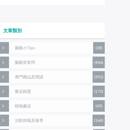
文章類別
園藝小Tips
(38)
園藝答客問
(466)
專門雜誌及閱讀
(392)
愛花精選
(175)
植物趣談
(69)
活動情報及報導
(164)