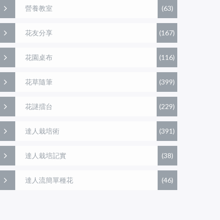
營養教室
(63)
花友分享
(167)
花園桌布
(116)
花草隨筆
(399)
花謎擂台
(229)
達人栽培術
(391)
達人栽培記實
(38)
達人流簡單種花
(46)