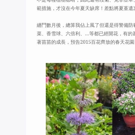
範措施，才沒在今年夏天缺席！差點將夏堇遺
纏鬥數月後，總算我佔上風了但還是得警備防
菜、香雪球、六倍利、
…
等都已經開花，有的
著苗苗的成長，預告
2015
百花齊放的春天花園