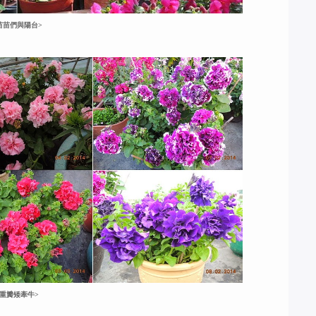
苗苗們與陽台>
<重瓣矮牽牛>