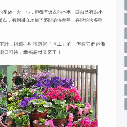
的花朵一大一小，但都有爆盆的本事，讓自己有點小
吊盆，看到掛在屋簷下盛開的矮牽年，喜悅愉快各種
茁壯，得細心呵護還蠻「厚工」的，但看它們逐漸
指日可待，幸福感就又來了！