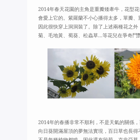
2014
年春天花園的主角是重瓣矮牽牛，花型花
會愛上它的。紫羅蘭不小心播得太多，單瓣、
因此很快穿上洞洞裝了。除了上述兩種花之外
菊、毛地黃、蜀葵、松蟲草
…
等花兒在爭奇鬥
2014
年的春播非常不順利，不是天氣的關係，
向日葵開滿屋頂的夢無法實現，百日草也長得
不是每種植物都啃，因此還有段菊、克非亞草