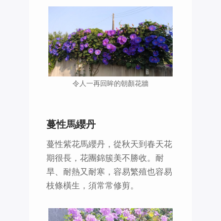
令人一再回眸的朝顏花牆
蔓性馬纓丹
蔓性紫花馬纓丹，從秋天到春天花
期很長，花團錦簇美不勝收。耐
旱、耐熱又耐寒，容易繁殖也容易
枝條橫生，須常常修剪。