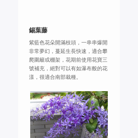
錫葉藤
紫藍色花朵開滿枝頭，一串串爆開
非常夢幻，蔓延生長快速，適合攀
爬圍籬或棚架，花期前使用花寶三
號補充，絕對可以有如瀑布般的花
漾，很適合南部栽種。