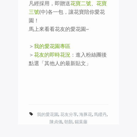
凡經採用，即贈送
花寶二號
、
花寶
三號
(中)各一包，讓花寶陪你愛花
園！
馬上來看看花友的愛花園~
＞
我的愛花園專區
＞
花友的即時花況
：進入粉絲團後
點選「其他人的最新貼文」
我的愛花園
,
花友分享
,
海豚花
,
馬纓丹
,
陳貞儀
,
朝顏
,
錫葉藤