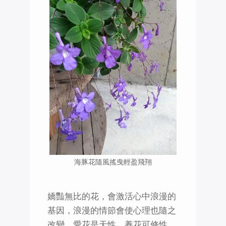
海豚花隨風搖曳輕盈飛翔
嬌豔無比的花，會激活心中浪漫的
基因，浪漫的情節會使心理也隨之
改變，愛花是天性，養花可修性。