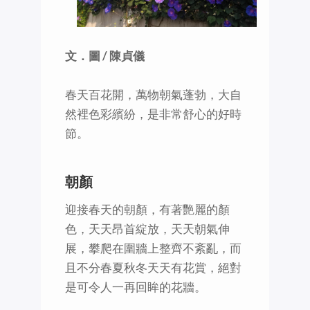
文．圖 / 陳貞儀
春天百花開，萬物朝氣蓬勃，大自
然裡色彩繽紛，是非常舒心的好時
節。
朝顏
迎接春天的朝顏，有著艷麗的顏
色，天天昂首綻放，天天朝氣伸
展，攀爬在圍牆上整齊不紊亂，而
且不分春夏秋冬天天有花賞，絕對
是可令人一再回眸的花牆。