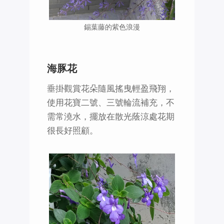
錫葉藤的紫色浪漫
海豚花
垂掛觀賞花朵隨風搖曳輕盈飛翔，
使用花寶二號、三號輪流補充，不
需常澆水，擺放在散光蔭涼處花期
很長好照顧。