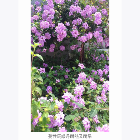
蔓性馬纓丹耐熱又耐旱