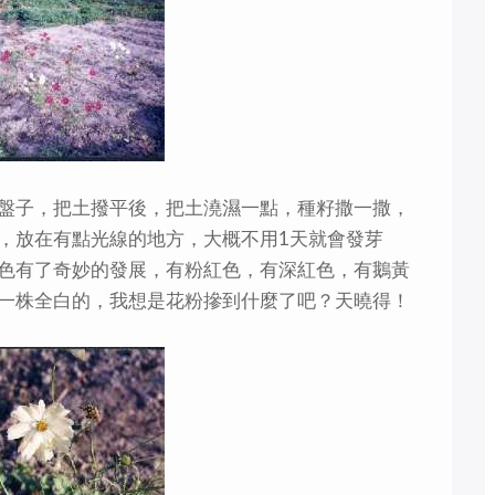
盤子，把土撥平後，把土澆濕一點，種籽撒一撒，
，放在有點光線的地方，大概不用1天就會發芽
色有了奇妙的發展，有粉紅色，有深紅色，有鵝黃
一株全白的，我想是花粉摻到什麼了吧？天曉得！