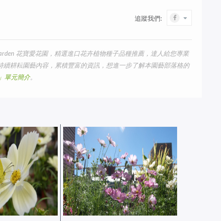
追蹤我們:
arden 花寶愛花園，精選進口花卉植物種子品種推薦，達人給您專業
我們持續耕耘園藝內容，累積豐富的資訊，想進一步了解本園藝部落格的
us」單元簡介
。