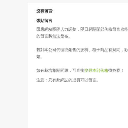
一月開花紀錄：2020 年 1 月
【柔和月光】大
沒有留言:
iGarden 頂樓花園實錄
黃 │ 2019年1
張貼留言
因應網站團隊人力調整，即日起關閉部落格留言功
的留言將無法發布。
若對本公司代理或銷售的肥料、種子商品有疑問，
繫。
如有栽培相關問題，可直接
搜尋本部落格
找答案！
注意：只有此網誌的成員可以留言。
一月開什麼花：2019年1月
十一月的花：20
iGarden頂樓花園實錄
iGarden頂樓