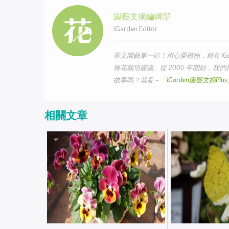
園藝文摘編輯部
iGarden Editor
華文園藝第一站！用心愛植物，就在 iG
種花栽培建議。從 2000 年開始，
故事嗎？就看－
「iGarden園藝文摘Pl
相關文章