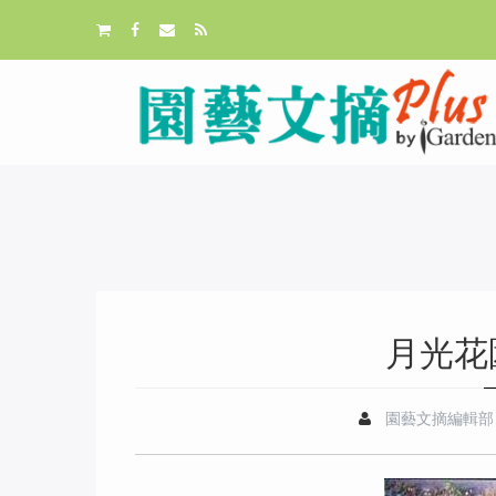
月光花
園藝文摘編輯部