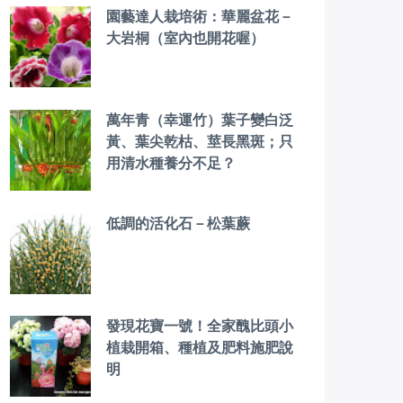
園藝達人栽培術：華麗盆花－
大岩桐（室內也開花喔）
萬年青（幸運竹）葉子變白泛
黃、葉尖乾枯、莖長黑斑；只
用清水種養分不足？
低調的活化石－松葉蕨
發現花寶一號！全家醜比頭小
植栽開箱、種植及肥料施肥說
明