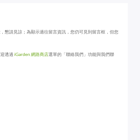
波斯菊 桑多斯-
種太密怎麼辦？大波斯菊種植密
2月桌布
度與移植方法
能，懇請見諒；為顯示過往留言資訊，您仍可見到留言框，但您
歡迎透過
iGarden 網路商店
選單的「聯絡我們」功能與我們聯
18年11月
我的愛花園：就愛匍匐矮牽牛
花園實錄