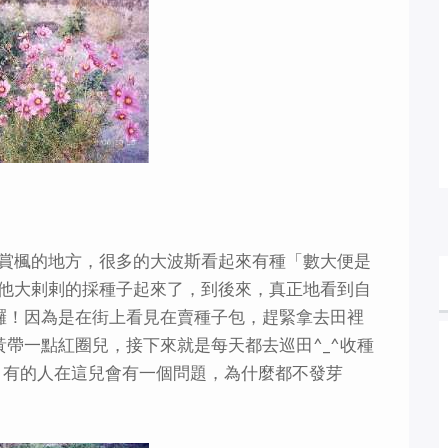
賞楓的地方，很多的大波斯看起來有種「數大便是
他大剌剌的採種子起來了，到後來，真正地看到自
囉！因為是在街上看見在賣種子包，趕緊拿去田裡
帶一點紅圈兒，接下來就是每天都去巡田^_^收種
去，有的人在這兒會有一個問題，為什麼都不發芽