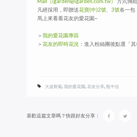
Mail（igarden@igarden.com.tw）
方式傳
凡經採用，即贈送
花寶(中)2號、3號
各一包
馬上來看看花友的愛花園~
＞
我的愛花園專區
＞
花友的即時花況
：進入粉絲團後點選「其
大波斯菊
,
我的愛花園
,
花友分享
,
瓶中信
喜歡這篇文章嗎？快跟好友分享：