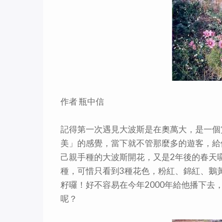
作者 瓶中信
記得第一次遇見大波斯是在奧萬大，是一個
美」的感覺，當下就不管那麼多的遊客，給
己親手種的大波斯開花，又是2年後的春天
種，可惜只看到3種花色，粉紅、錦紅、鵝黃
籽囉！好不容易在今年2000年給他播下
呢？