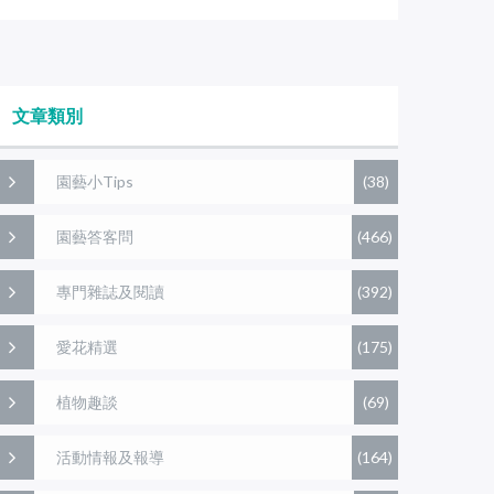
文章類別
園藝小Tips
(38)
園藝答客問
(466)
專門雜誌及閱讀
(392)
愛花精選
(175)
植物趣談
(69)
活動情報及報導
(164)