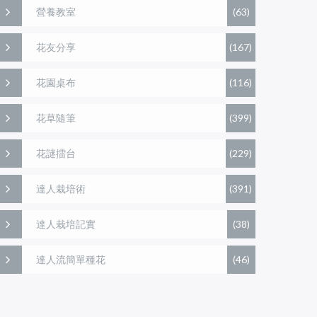
營養教室
(63)
花友分享
(167)
花園桌布
(116)
花草隨筆
(399)
花謎擂台
(229)
達人栽培術
(391)
達人栽培記實
(38)
達人流簡單種花
(46)