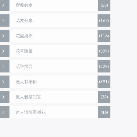
營養教室
(63)
花友分享
(167)
花園桌布
(116)
花草隨筆
(399)
花謎擂台
(229)
達人栽培術
(391)
達人栽培記實
(38)
達人流簡單種花
(46)