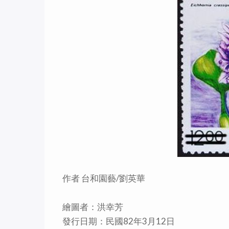
作者 台和園藝/劉英華
繪圖者：洪幸芳
發行日期：民國82年3月12日