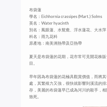
布袋蓮
學名：Eichhornia crassipes (Mart.) Solms
英名：Water hyacinth
別名：鳳眼蓮、水鴛鴦、浮水蓮花、大水萍
科名：雨九花科
原產地：南美洲熱帶及亞熱帶
夏天是布袋蓮的花期，花市常可見開花株販
目。
早年因為布袋蓮的花極具觀賞價值，而將其
處，其繁殖力又強，很快就影響到溪流的排
存，美麗的布袋蓮早已成為河川的殺手，相
致死。