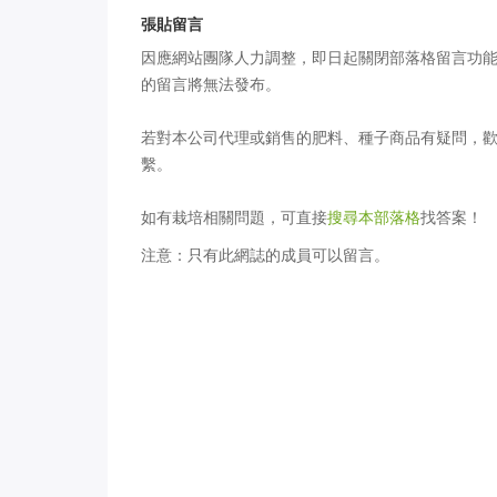
植物跟魚熱死，該怎麼降溫？水
月
張貼留言
裡該怎麼施肥？
因應網站團隊人力調整，即日起關閉部落格留言功
的留言將無法發布。
若對本公司代理或銷售的肥料、種子商品有疑問，
繫。
如有栽培相關問題，可直接
搜尋本部落格
找答案！
注意：只有此網誌的成員可以留言。
十月開花植物：2016年10月
六月開花植物：2
iGarden 頂樓花園實錄
iGarden 頂樓