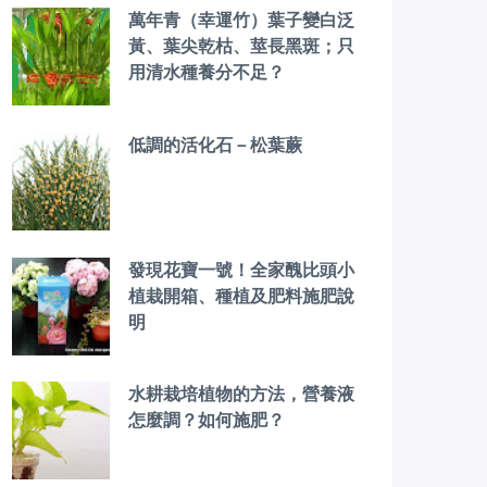
萬年青（幸運竹）葉子變白泛
黃、葉尖乾枯、莖長黑斑；只
用清水種養分不足？
低調的活化石－松葉蕨
發現花寶一號！全家醜比頭小
植栽開箱、種植及肥料施肥說
明
水耕栽培植物的方法，營養液
怎麼調？如何施肥？