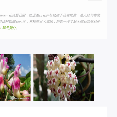
arden 花寶愛花園，精選進口花卉植物種子品種推薦，達人給您專業
我們持續耕耘園藝內容，累積豐富的資訊，想進一步了解本園藝部落格的
us」單元簡介
。
花園實錄：2013年9
五月開什麼花：2019年5月