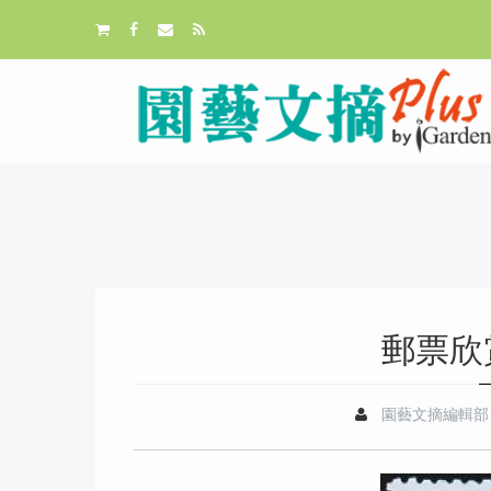
郵票欣
園藝文摘編輯部