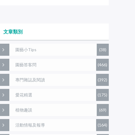
文章類別
園藝小Tips
(38)
園藝答客問
(466)
專門雜誌及閱讀
(392)
愛花精選
(175)
植物趣談
(69)
活動情報及報導
(164)