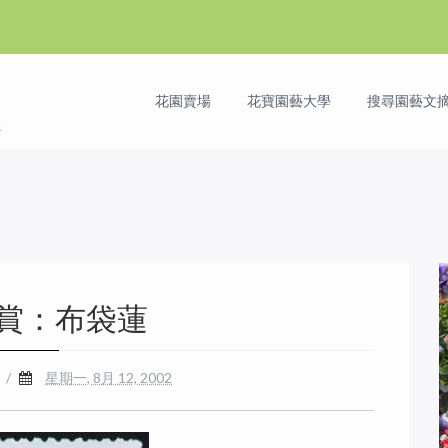
花園賣場
花寶園藝大學
搜尋園藝文摘 
賞：布袋蓮
/
星期一, 8月 12, 2002