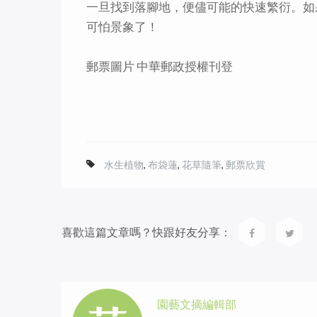
一旦找到落腳地，便儘可能的快速繁衍。如
可怕景象了！
郵票圖片 中華郵政授權刊登
水生植物
,
布袋蓮
,
花草隨筆
,
郵票欣賞
喜歡這篇文章嗎？快跟好友分享：
園藝文摘編輯部