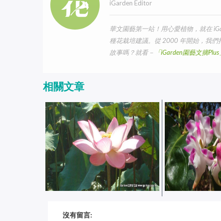
iGarden Editor
華文園藝第一站！用心愛植物，就在 iG
種花栽培建議。從 2000 年開始，
故事嗎？就看－
「iGarden園藝文摘Pl
相關文章
種植蓮花小池水溫溫的，怕水生
iGarden 頂樓
沒有留言: