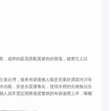
售，成串的藍花搭配黃紫色的斑塊，確實引人注
引進台灣，後來布袋蓮被人隨意丟棄於溝渠河川等
水功能，並使水質優養化，使得水裡的生物無法生
關人員常需定期將過度繁殖的布袋蓮撈上岸，曝曬