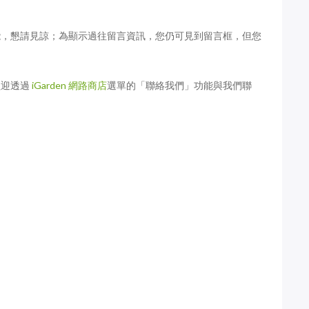
iGarden頂樓花園實錄
能，懇請見諒；為顯示過往留言資訊，您仍可見到留言框，但您
歡迎透過
iGarden 網路商店
選單的「聯絡我們」功能與我們聯
016年6月
花園桌布 輕柔野花風 皂質草 粉
花園實錄
美人：2021年9月桌布