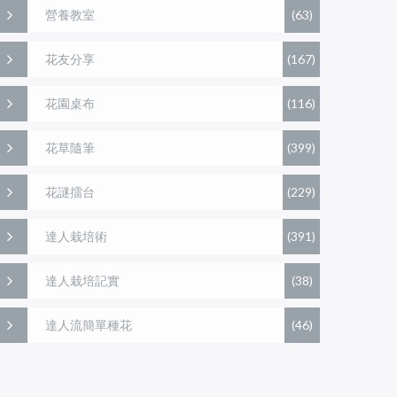
營養教室
(63)
花友分享
(167)
花園桌布
(116)
花草隨筆
(399)
花謎擂台
(229)
達人栽培術
(391)
達人栽培記實
(38)
達人流簡單種花
(46)