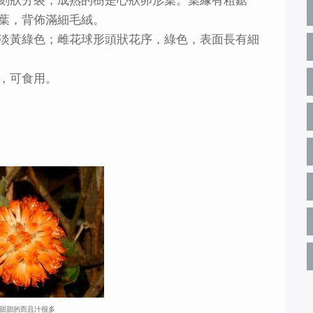
葉，背佈滿細毛絨。
淡黃綠色；雌花球形頭狀花序，綠色，表面長有細
，可食用。
甜甜的而且汁很多