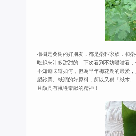
構樹是桑樹的好朋友，都是桑科家族，和桑
吃起來汁多甜甜的，下次看到不妨嚐嚐看，
不知道味道如何，但為早年梅花鹿的最愛，
製鈔票、紙類的好原料，所以又稱「紙木」、「P
且頗具有犧牲奉獻的精神！