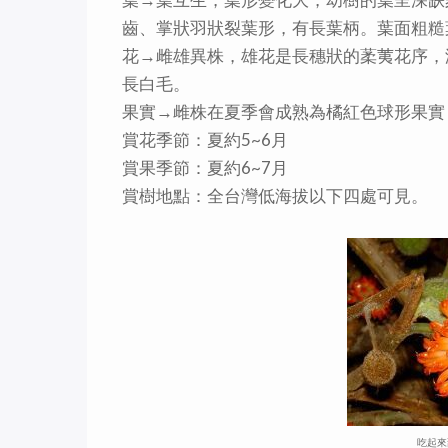
齒、掌狀羽狀裂葉形，有長葉柄。葉面粗糙
花→雌雄異株，雄花是長穗狀的葇荑花序，
長白毛。
果實→雌株在夏季會成熟為橘紅色球形果實
賞花季節：夏約5~6月
賞果季節：夏約6~7月
賞樹地點：全台灣低海拔以下四處可見。
吃起來