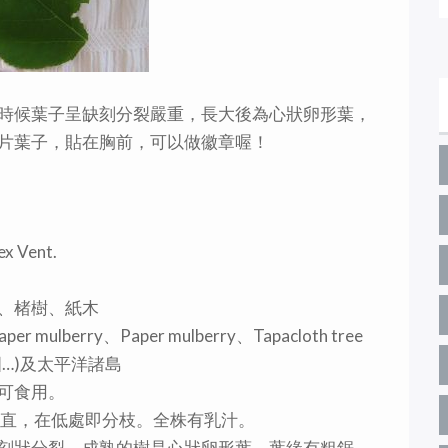
時候葉子呈缺刻分裂嚴重，長大後為心狀卵形葉，
片葉子，貼在胸前，可以做徽章喔！
ex Vent.
、楮樹、紙木
er mulberry、Paper mulberry、Tapacloth tree
…)及太平洋諸島
可食用。
短直，在低處即分枝。全株有乳汁。
刻狀分裂，成熟的樹是心狀卵形葉。葉緣有粗鋸