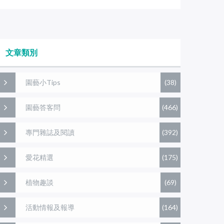
文章類別
園藝小Tips
(38)
園藝答客問
(466)
專門雜誌及閱讀
(392)
愛花精選
(175)
植物趣談
(69)
活動情報及報導
(164)