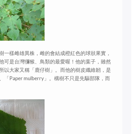
樹一樣雌雄異株，雌的會結成橙紅色的球狀果實，
他可是台灣獼猴、鳥類的最愛喔！他的葉子，雖然
所以大家又稱「鹿仔樹」。而他的樹皮纖維韌，是
aper mulberry」。構樹不只是先驅部隊，而