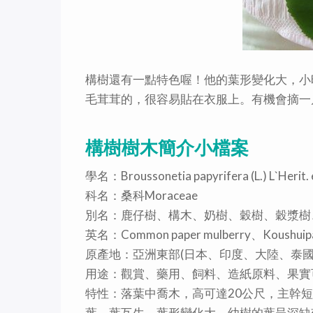
構樹還有一點特色喔！他的葉形變化大，小
毛茸茸的，很容易貼在衣服上。有機會摘一
構樹樹木簡介小檔案
學名：Broussonetia papyrifera (L.) L`Herit. 
科名：桑科Moraceae
別名：鹿仔樹、構木、奶樹、穀樹、穀漿樹
英名：Common paper mulberry、Koushuipap
原產地：亞洲東部(日本、印度、大陸、泰國
用途：觀賞、藥用、飼料、造紙原料、果實
特性：落葉中喬木，高可達20公尺，主幹
葉→葉互生，葉形變化大，幼樹的葉呈深缺