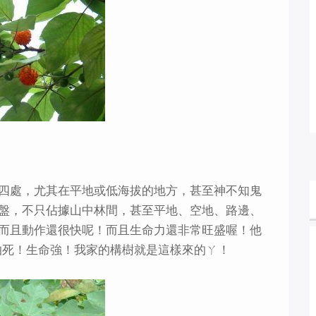
四處，尤其在平地或低海拔的地方，甚至神不知鬼
盤，不只佔據山中林間，甚至平地、空地、路邊、
而且動作還很快呢！而且生命力還非常旺盛喔！他
怕死！生命強！我家的構樹就是這樣來的ㄚ！