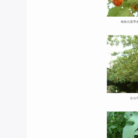
雌株在夏季
全台