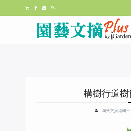
構樹行道樹
園藝文摘編輯部