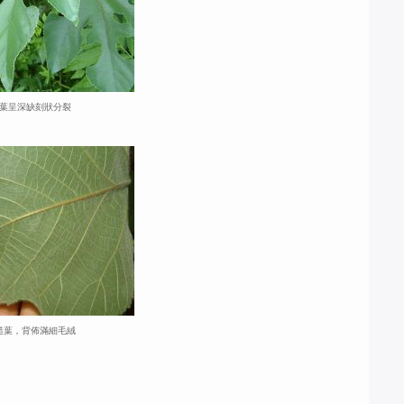
葉呈深缺刻狀分裂
糙葉，背佈滿細毛絨