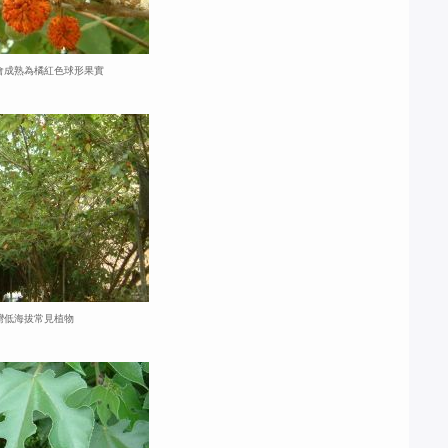
會成熟為橘紅色球形果實
灣低海拔常見植物