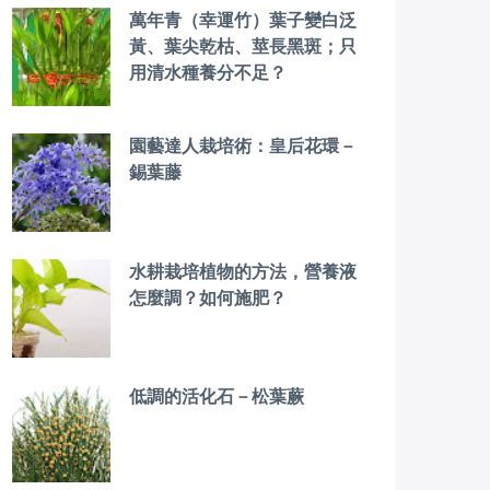
萬年青（幸運竹）葉子變白泛
黃、葉尖乾枯、莖長黑斑；只
用清水種養分不足？
園藝達人栽培術：皇后花環－
錫葉藤
水耕栽培植物的方法，營養液
怎麼調？如何施肥？
低調的活化石－松葉蕨