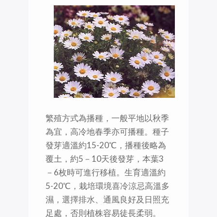
繁殖方式為播種，一般平地以秋季
為宜，高冷地春季亦可播種。種子
發芽適溫約15-20℃，播種後略為
覆土，約5－10天後發芽，本葉3
－6枚時可進行移植。生育適溫約
5-20℃，栽培環境喜冷涼忌高溫多
濕，選擇排水、通風良好及日照充
足處，否則植株容易徒長柔弱。