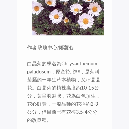
作者 玫瑰中心/鄭蕙心
白晶菊的學名為Chrysanthemum
paludosum，原產於北非，是菊科
菊屬的一年生草本植物，又稱晶晶
花。白晶菊的植株高度約10-15公
分，葉呈羽裂狀，花為白色頂生，
花心鮮黃，一般品種的花徑約2-3
公分，但目前已有花徑3.5-4公分
的改良種。