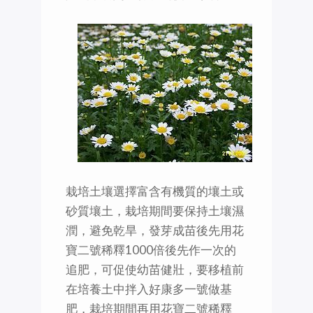
栽培土壤選擇富含有機質的壤土或
砂質壤土，栽培期間要保持土壤濕
潤，避免乾旱，發芽成苗後先用花
寶二號稀釋1000倍後先作一次的
追肥，可促使幼苗健壯，要移植前
在培養土中拌入好康多一號做基
肥，栽培期間再用花寶二號稀釋