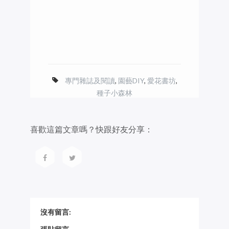
專門雜誌及閱讀
,
園藝DIY
,
愛花書坊
,
種子小森林
喜歡這篇文章嗎？快跟好友分享：
沒有留言: