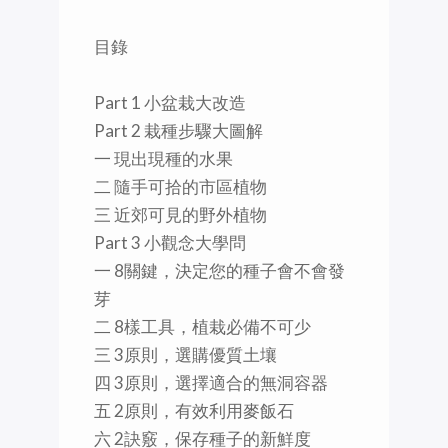
目錄
Part 1 小盆栽大改造
Part 2 栽種步驟大圖解
一 現出現種的水果
二 隨手可拾的市區植物
三 近郊可見的野外植物
Part 3 小觀念大學問
一 8關鍵，決定您的種子會不會發
芽
二 8樣工具，植栽必備不可少
三 3原則，選購優質土壤
四 3原則，選擇適合的無洞容器
五 2原則，有效利用麥飯石
六 2訣竅，保存種子的新鮮度