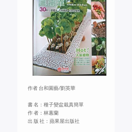
作者 台和園藝/劉英華
書 名：種子變盆栽真簡單
作 者：林蕙蘭
出 版 社：蘋果屋出版社