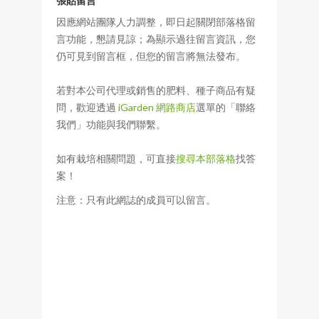
張貼留言
因應網站團隊人力調整，即日起關閉部落格留
言功能，懇請見諒；為顯示過往留言資訊，您
仍可見到留言框，但您的留言將無法發布。
若對本公司代理或銷售的肥料、種子商品有疑
問，歡迎透過
iGarden 網路商店
選單的「聯絡
我們」功能與我們聯繫。
如有栽培相關問題，可直接
搜尋本部落格
找答
案！
注意：只有此網誌的成員可以留言。