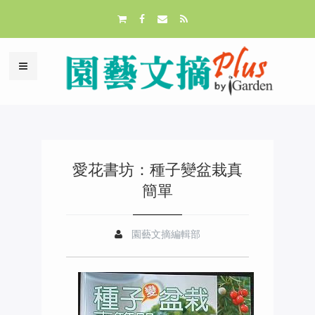
愛花書坊：種子變盆栽真
簡單
園藝文摘編輯部