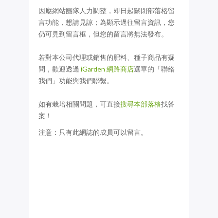
因應網站團隊人力調整，即日起關閉部落格留
言功能，懇請見諒；為顯示過往留言資訊，您
仍可見到留言框，但您的留言將無法發布。
若對本公司代理或銷售的肥料、種子商品有疑
問，歡迎透過
iGarden 網路商店
選單的「聯絡
我們」功能與我們聯繫。
如有栽培相關問題，可直接
搜尋本部落格
找答
案！
注意：只有此網誌的成員可以留言。