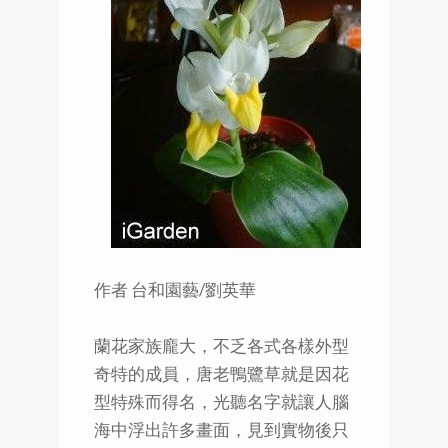
作者 台和園藝/劉英華
蘭花家族龐大，不乏各式各樣外型
奇特的成員，唐老鴨鷺草就是因花
型特殊而得名，光聽名字就讓人腦
海中浮出許多畫面，見到實物後只