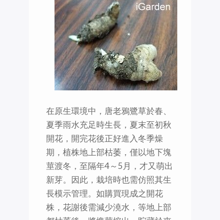
在原生環境中，唐老鴉鷺草於春、
夏季雨水充足時生長，夏末至初秋
開花，開完花後正好進入冬季燥
期，植株地上部枯萎，僅以地下塊
莖渡冬，至隔年4～5月，才又萌出
新芽。因此，栽培時也需仿照其生
長模示管理。如購買現成之開花
株，花謝後需減少澆水，等地上部