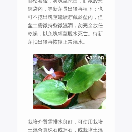
都枯萎後，將塊莖挖出，貯藏於夾
鍊袋內，等新芽長出後再種下；也
可不挖出塊莖繼續貯藏於盆內，但
盆土需微持些微濕潤，勿完全放任
乾燥，以免塊經莖脫水死亡。待新
芽抽出後再恢復正常澆水。
栽培介質需排水良好，可使用栽培
土混合真珠石或蛭石，或栽培土混