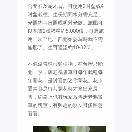
合蘭石及蛇木屑。可使用3吋盆或4
吋盆栽種。生長期間水分需充足，
光照約半日照或明射光處。施肥可
以花寶2號稀釋約5,000倍，每週施
用一次至地上部開始萎凋時就不需
施肥了。生育適溫約10-32℃。
不似溫帶球根類植物，在台灣只能
開一季，唐老鴨鷺草可每年栽種每
年開花，是討喜的迷你蘭花。花市
通常都是待其開花時才拿出來展
售，網路上也有玩家販售唐老鴉鷺
草的塊莖，有興趣的朋友可多留意
看看。