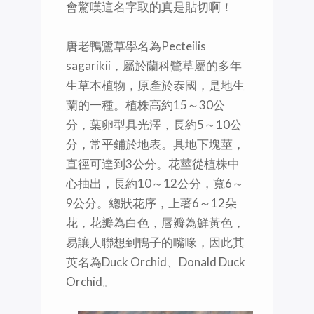
會驚嘆這名字取的真是貼切啊！
唐老鴨鷺草學名為Pecteilis
sagarikii，屬於蘭科鷺草屬的多年
生草本植物，原產於泰國，是地生
蘭的一種。植株高約15～30公
分，葉卵型具光澤，長約5～10公
分，常平鋪於地表。具地下塊莖，
直徑可達到3公分。花莖從植株中
心抽出，長約10～12公分，寬6～
9公分。總狀花序，上著6～12朵
花，花瓣為白色，唇瓣為鮮黃色，
易讓人聯想到鴨子的嘴喙，因此其
英名為Duck Orchid、Donald Duck
Orchid。