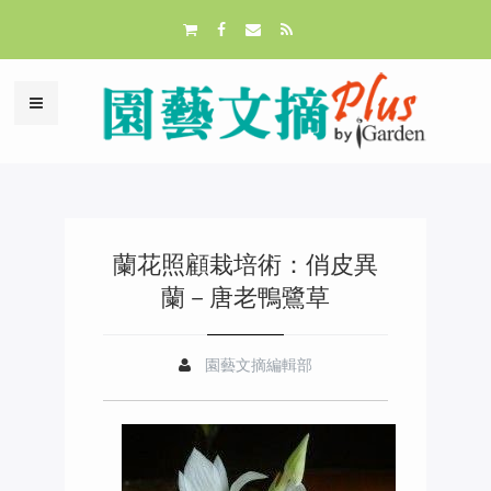
蘭花照顧栽培術：俏皮異
蘭－唐老鴨鷺草
園藝文摘編輯部