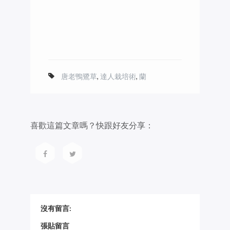
唐老鴨鷺草
,
達人栽培術
,
蘭
喜歡這篇文章嗎？快跟好友分享：
沒有留言:
張貼留言