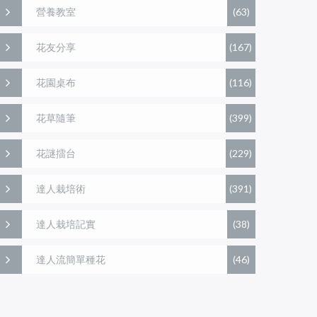
營養教室
(63)
花友分享
(167)
花園桌布
(116)
花草隨筆
(399)
花謎擂台
(229)
達人栽培術
(391)
達人栽培記實
(38)
達人流簡單種花
(46)