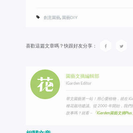
創意園藝
,
園藝DIY
喜歡這篇文章嗎？快跟好友分享：
園藝文摘編輯部
iGarden Editor
華文園藝第一站！用心愛植物，就在 iG
種花栽培建議。從 2000 年開始，
故事嗎？就看－
「iGarden園藝文摘Pl