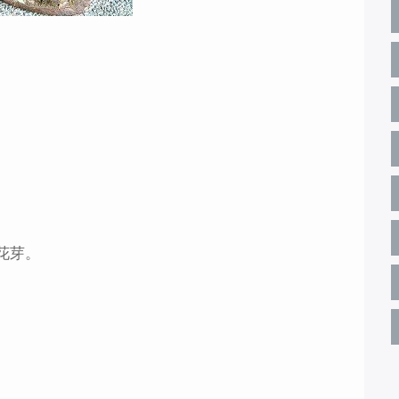
。
花芽。