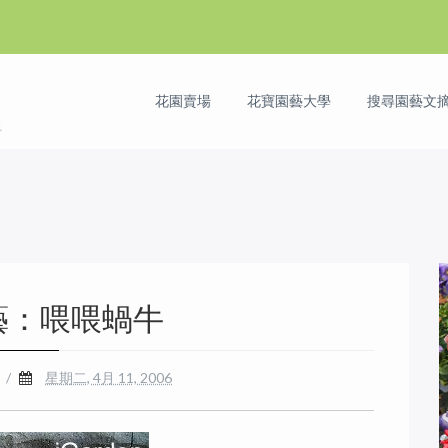
花園賣場
花寶園藝大學
搜尋園藝文摘 
藝：喂喂蝸牛
/
星期二, 4月 11, 2006