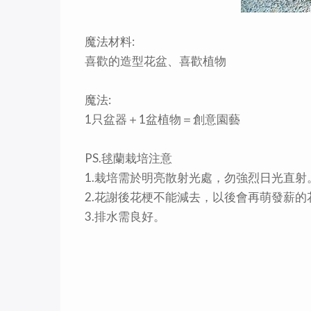
魔法材料:
喜歡的造型花盆、喜歡植物
魔法:
1只盆器＋1盆植物＝創意園藝
PS.毬蘭栽培注意
1.栽培需於明亮散射光處，勿強烈日光直射
2.花謝後花梗不能減去，以後會再萌發薪的
3.排水需良好。