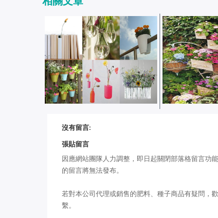
相關文章
[創意園藝] 特色花器大賞－設計
[創意園藝] 經
沒有留言:
師的獨特巧思 vs DIY達人的步驟
－栽培空間應用
張貼留言
分...
（下）
因應網站團隊人力調整，即日起關閉部落格留言功
的留言將無法發布。
若對本公司代理或銷售的肥料、種子商品有疑問，
繫。