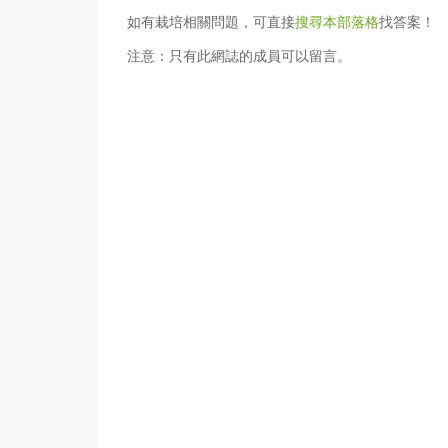
如有栽培相關問題，可直接
搜尋本部落格
找答案！
注意：只有此網誌的成員可以留言。
[創意園藝] 六種播種季創意植物
敞開心房，成為
標籤
心底話