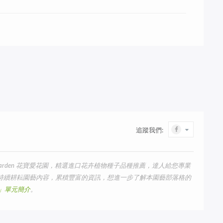
追蹤我們:
arden 花寶愛花園，精選進口花卉植物種子品種推薦，達人給您專業
我們持續耕耘園藝內容，累積豐富的資訊，想進一步了解本園藝部落格的
us」單元簡介
。