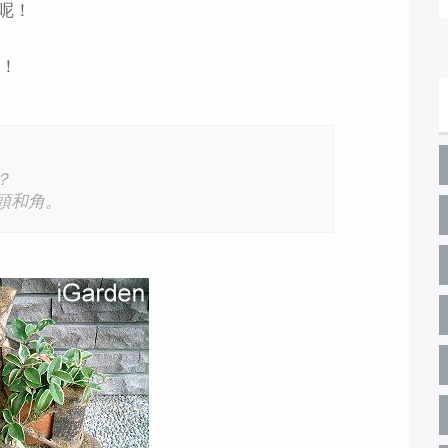
呢！
唷！
？
頭和角。