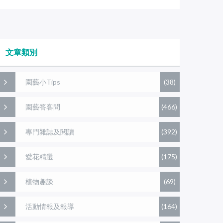
文章類別
園藝小Tips
(38)
園藝答客問
(466)
專門雜誌及閱讀
(392)
愛花精選
(175)
植物趣談
(69)
活動情報及報導
(164)