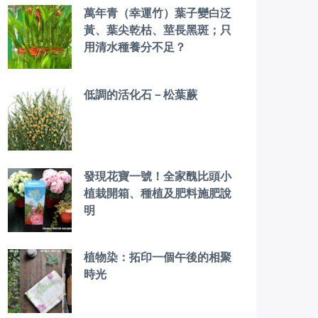
萬年青（幸運竹）葉子變白泛
黃、葉尖乾枯、莖長黑斑；只
用清水種養分不足？
低調的活化石－松葉蕨
發現花寶一號！全家醜比頭小
植栽開箱、種植及肥料施肥說
明
植物染：拓印一個午後的相聚
時光