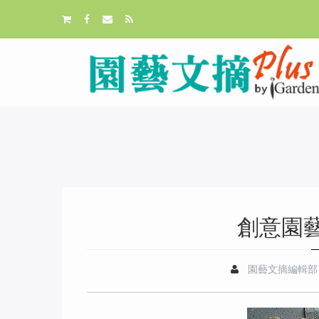
創意園
園藝文摘編輯部