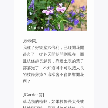
[粉粉問]
我種了好幾盆六倍利，已經開花開
很久了，從冬天開始開到現在，而
且枝條越長越長，靠近土表的葉子
都落光了，不知道可不可以把太長
的枝條剪掉？這樣會不會影響開花
啊？
[iGarden答]
草花類的植栽，如果枝條長太長或