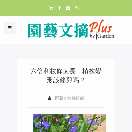
六倍利枝條太長，植株變
形該修剪嗎？
園藝文摘編輯部