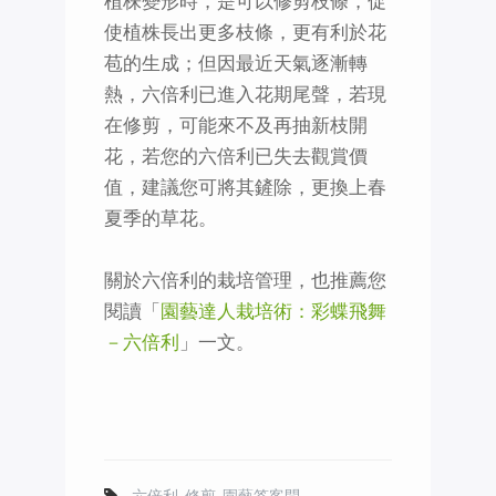
植株變形時，是可以修剪枝條，促
使植株長出更多枝條，更有利於花
苞的生成；但因最近天氣逐漸轉
熱，六倍利已進入花期尾聲，若現
在修剪，可能來不及再抽新枝開
花，若您的六倍利已失去觀賞價
值，建議您可將其鏟除，更換上春
夏季的草花。
關於六倍利的栽培管理，也推薦您
閱讀「
園藝達人栽培術：彩蝶飛舞
－六倍利
」一文。
六倍利
,
修剪
,
園藝答客問