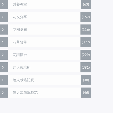
營養教室
(63)
花友分享
(167)
花園桌布
(116)
花草隨筆
(399)
花謎擂台
(229)
達人栽培術
(391)
達人栽培記實
(38)
達人流簡單種花
(46)