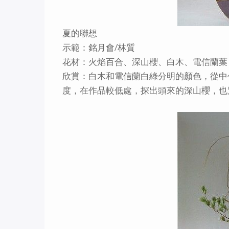
夏的聯想
示範：銘月會/林質
花材：火焰百合、深山櫻、白木、電信蘭葉
欣賞：白木和電信蘭白綠分明的顏色，從中
度，在作品較低處，探出頭來的深山櫻，也