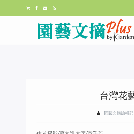
台灣花
園藝文摘編輯部
作者 攝影/蕭文隆 文字/黃千芳