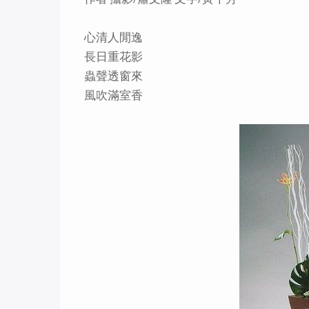
心清人閒逸
長日重花影
蟲聲透窗來
風吹滿室香