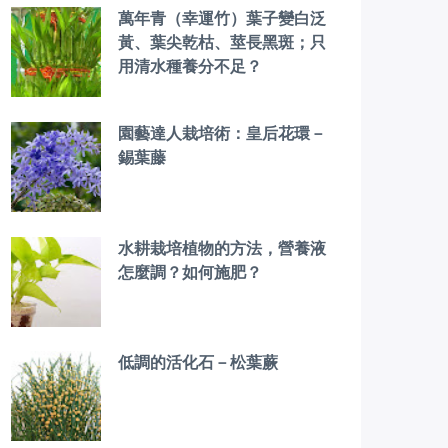
萬年青（幸運竹）葉子變白泛
黃、葉尖乾枯、莖長黑斑；只
用清水種養分不足？
園藝達人栽培術：皇后花環－
錫葉藤
水耕栽培植物的方法，營養液
怎麼調？如何施肥？
低調的活化石－松葉蕨