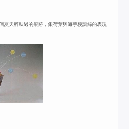
個夏天醉臥過的痕跡，銀荷葉與海芋梗讓綠的表現