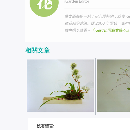
iGarden Editor
華文園藝第一站！用心愛植物，就在 iG
種花栽培建議。從 2000 年開始，
故事嗎？就看－
「iGarden園藝文摘Pl
相關文章
台灣花藝：古韻典雅．幽遠蒼蒼
台灣花藝：日安
沒有留言: