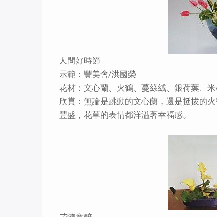
人間好時節
示範：豐美會/洪國榮
花材：文心蘭、火鶴、蔓綠絨、銀荷葉、米
欣賞：無論是跳動的文心蘭，還是挺拔的火
豐盛，花草的表情都洋溢著幸福感。
花隨意醉