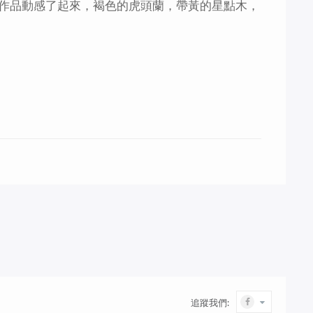
作品動感了起來，褐色的虎頭蘭，帶黃的星點木，
追蹤我們: