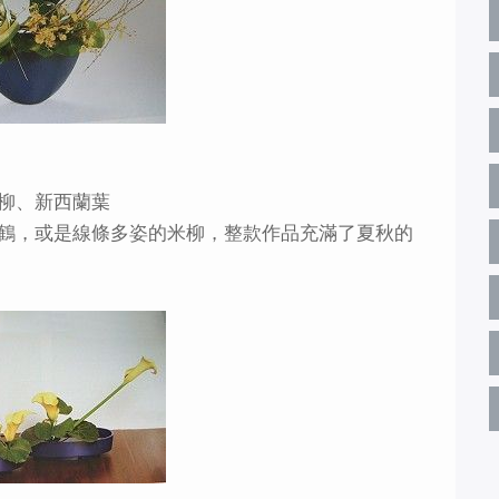
柳、新西蘭葉
鶴，或是線條多姿的米柳，整款作品充滿了夏秋的