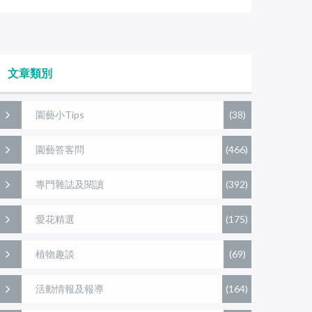
文章類別
園藝小Tips
(38)
園藝答客問
(466)
專門雜誌及閱讀
(392)
愛花精選
(175)
植物趣談
(69)
活動情報及報導
(164)