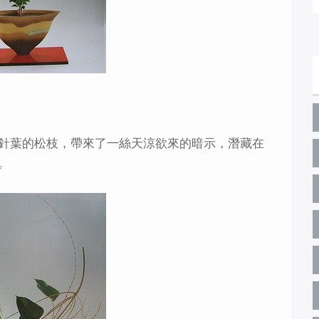
針葉的松枝，帶來了一絲天涼欲來的暗示，潛藏在
。