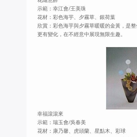
示範：幸江會/王美珠
花材：彩色海芋、夕霧草、銀荷葉
欣賞：彩色海芋與夕霧草暖暖的金黃，是整
更有變化，在不經意中展現無限生趣。
幸福滾滾來
示範：瑞玉會/吳春美
花材：康乃馨、虎頭蘭、星點木、彩球