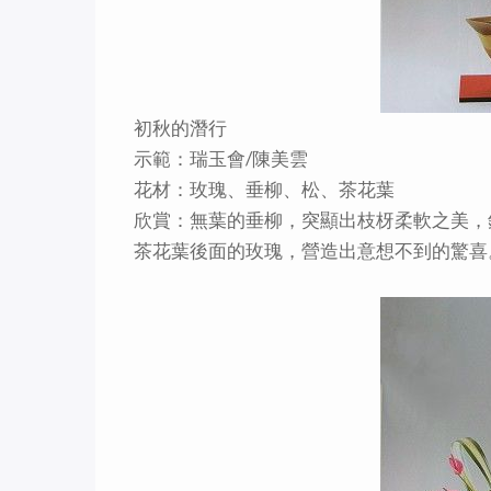
初秋的潛行
示範：瑞玉會/陳美雲
花材：玫瑰、垂柳、松、茶花葉
欣賞：無葉的垂柳，突顯出枝枒柔軟之美，
茶花葉後面的玫瑰，營造出意想不到的驚喜