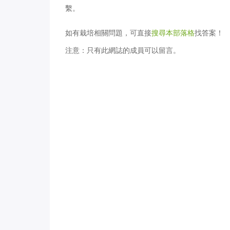
繫。
如有栽培相關問題，可直接
搜尋本部落格
找答案！
注意：只有此網誌的成員可以留言。
祕魯辣椒是甜的？番椒什麼顏色
植物開花問答集
可以採來吃？
朵怎麼養大？葉
掉謝花後莖段變..