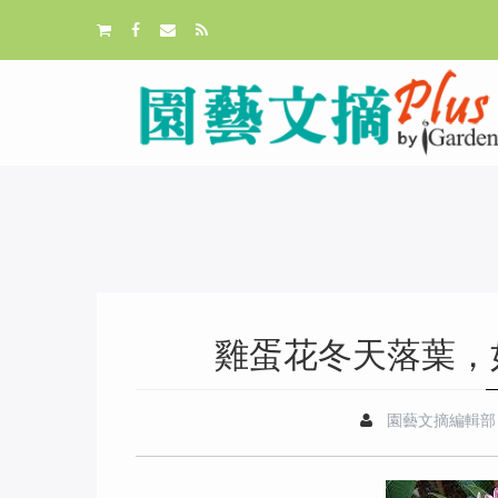
雞蛋花冬天落葉，
園藝文摘編輯部