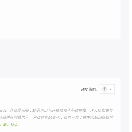
追蹤我們:
arden 花寶愛花園，精選進口花卉植物種子品種推薦，達人給您專業
我們持續耕耘園藝內容，累積豐富的資訊，想進一步了解本園藝部落格的
us」單元簡介
。