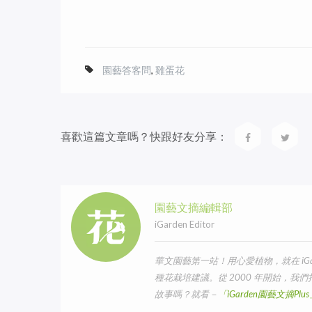
園藝答客問
,
雞蛋花
喜歡這篇文章嗎？快跟好友分享：
園藝文摘編輯部
iGarden Editor
華文園藝第一站！用心愛植物，就在 iG
種花栽培建議。從 2000 年開始，
故事嗎？就看－
「iGarden園藝文摘Pl