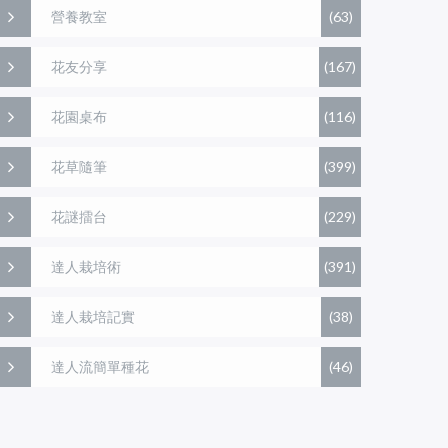
營養教室
(63)
花友分享
(167)
花園桌布
(116)
花草隨筆
(399)
花謎擂台
(229)
達人栽培術
(391)
達人栽培記實
(38)
達人流簡單種花
(46)