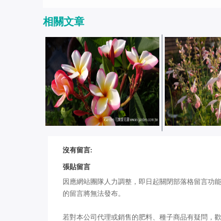
相關文章
六月開花紀錄：2020 年 6 月
九月開什麼花：2
沒有留言:
iGarden 頂樓花園實錄
iGarden頂樓
張貼留言
因應網站團隊人力調整，即日起關閉部落格留言功
的留言將無法發布。
若對本公司代理或銷售的肥料、種子商品有疑問，