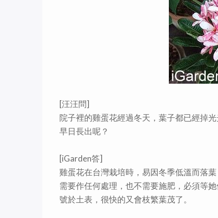
[汪汪問]
院子裡的雞蛋花經過冬天，葉子都已經掉光
早日長出呢？
[iGarden答]
雞蛋花在台灣栽培時，易因冬季低溫而落葉
需要作任何處理，也不需要施肥，必須等她
號於土表，很快的又會枝繁葉茂了。