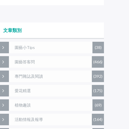
文章類別
園藝小Tips
(38)
園藝答客問
(466)
專門雜誌及閱讀
(392)
愛花精選
(175)
植物趣談
(69)
活動情報及報導
(164)