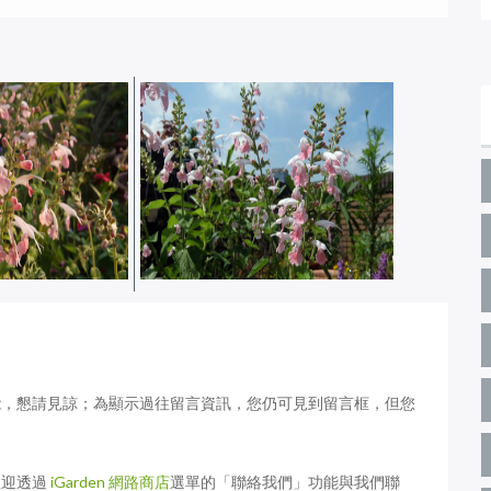
019年9月
八月開什麼花：2019年8月
花園實錄
iGarden頂樓花園實錄
能，懇請見諒；為顯示過往留言資訊，您仍可見到留言框，但您
歡迎透過
iGarden 網路商店
選單的「聯絡我們」功能與我們聯