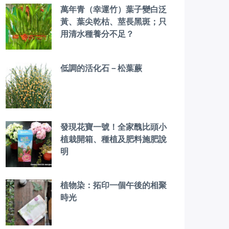
萬年青（幸運竹）葉子變白泛
黃、葉尖乾枯、莖長黑斑；只
用清水種養分不足？
低調的活化石－松葉蕨
發現花寶一號！全家醜比頭小
植栽開箱、種植及肥料施肥說
明
植物染：拓印一個午後的相聚
時光