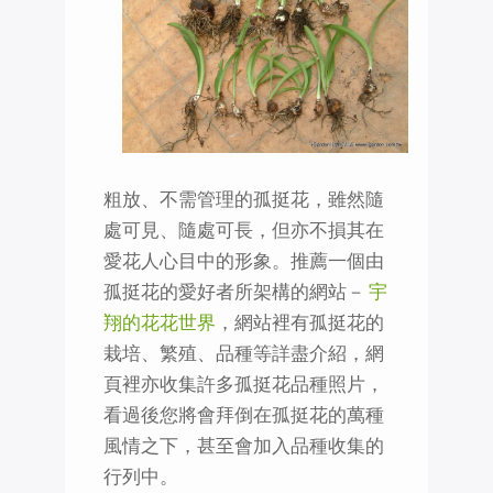
粗放、不需管理的孤挺花，雖然隨
處可見、隨處可長，但亦不損其在
愛花人心目中的形象。推薦一個由
孤挺花的愛好者所架構的網站－
宇
翔的花花世界
，網站裡有孤挺花的
栽培、繁殖、品種等詳盡介紹，網
頁裡亦收集許多孤挺花品種照片，
看過後您將會拜倒在孤挺花的萬種
風情之下，甚至會加入品種收集的
行列中。