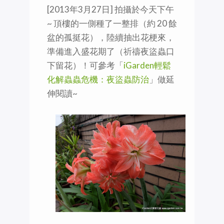
[2013年3月27日] 拍攝於今天下午
~ 頂樓的一側種了一整排（約 20 餘
盆的孤挺花），陸續抽出花梗來，
準備進入盛花期了（祈禱夜盜蟲口
下留花）！可參考「
iGarden輕鬆
化解蟲蟲危機：夜盜蟲防治
」做延
伸閱讀~