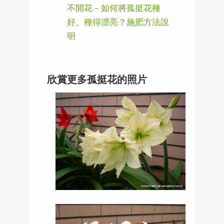
不開花－如何將孤挺花種
好、種得漂亮？施肥方法說
明
欣賞更多孤挺花的照片