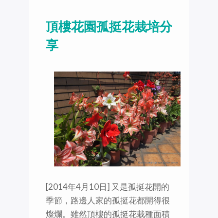
頂樓花園孤挺花栽培分
享
[2014年4月10日] 又是孤挺花開的
季節，路邊人家的孤挺花都開得很
燦爛。雖然頂樓的孤挺花栽種面積