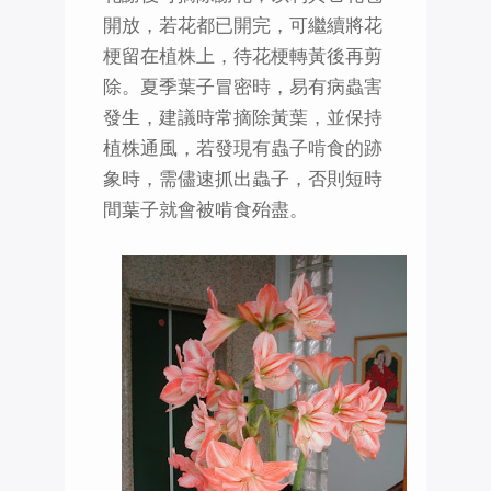
開放，若花都已開完，可繼續將花
梗留在植株上，待花梗轉黃後再剪
除。夏季葉子冒密時，易有病蟲害
發生，建議時常摘除黃葉，並保持
植株通風，若發現有蟲子啃食的跡
象時，需儘速抓出蟲子，否則短時
間葉子就會被啃食殆盡。