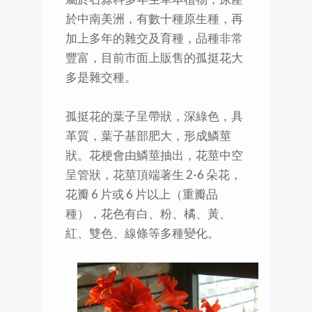
於中南美洲，有數十種原生種，再
加上多年的雜交及育種，品種非常
豐富，目前市面上販售的孤挺花大
多是雜交種。
孤挺花的葉子呈帶狀，深綠色，具
革質，葉子基部肥大，形成鱗莖
狀。花梗會由鱗莖抽出，花莖中空
呈管狀，花莖頂端著生 2-6 朵花，
花瓣 6 片或 6 片以上（重瓣品
種），花色有白、粉、橘、黃、
紅、雙色、線條等多種變化。