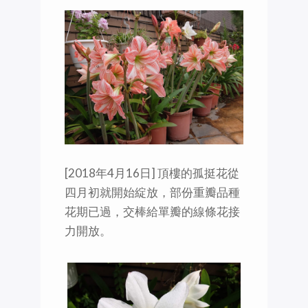
[2018年4月16日] 頂樓的孤挺花從
四月初就開始綻放，部份重瓣品種
花期已過，交棒給單瓣的線條花接
力開放。