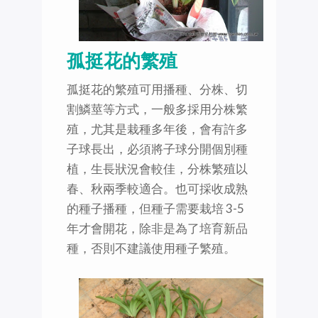
孤挺花的繁殖
孤挺花的繁殖可用播種、分株、切
割鱗莖等方式，一般多採用分株繁
殖，尤其是栽種多年後，會有許多
子球長出，必須將子球分開個別種
植，生長狀況會較佳，分株繁殖以
春、秋兩季較適合。也可採收成熟
的種子播種，但種子需要栽培 3-5
年才會開花，除非是為了培育新品
種，否則不建議使用種子繁殖。