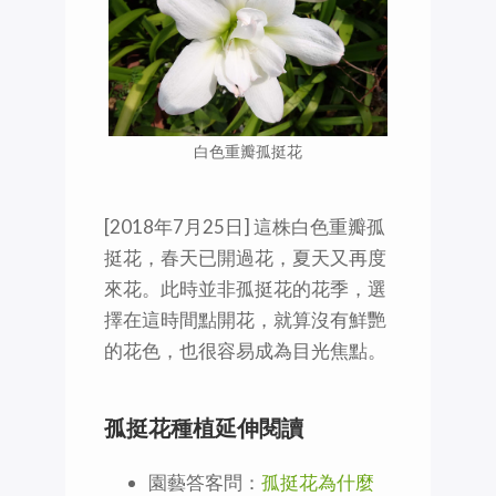
白色重瓣孤挺花
[2018年7月25日] 這株白色重瓣孤
挺花，春天已開過花，夏天又再度
來花。此時並非孤挺花的花季，選
擇在這時間點開花，就算沒有鮮艷
的花色，也很容易成為目光焦點。
孤挺花種植延伸閱讀
園藝答客問：
孤挺花為什麼