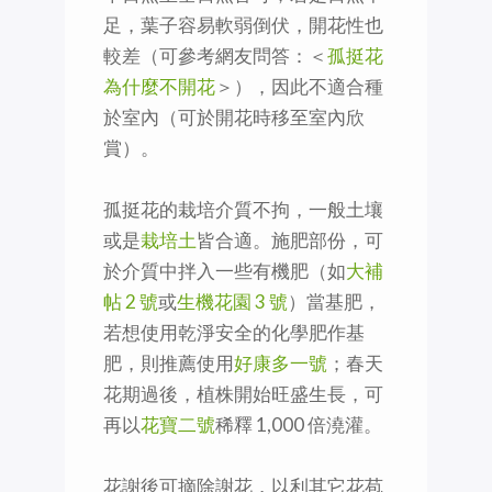
足，葉子容易軟弱倒伏，開花性也
較差（可參考網友問答：＜
孤挺花
為什麼不開花
＞），因此不適合種
於室內（可於開花時移至室內欣
賞）。
孤挺花的栽培介質不拘，一般土壤
或是
栽培土
皆合適。施肥部份，可
於介質中拌入一些有機肥（如
大補
帖 2 號
或
生機花園 3 號
）當基肥，
若想使用乾淨安全的化學肥作基
肥，則推薦使用
好康多一號
；春天
花期過後，植株開始旺盛生長，可
再以
花寶二號
稀釋 1,000 倍澆灌。
花謝後可摘除謝花，以利其它花苞