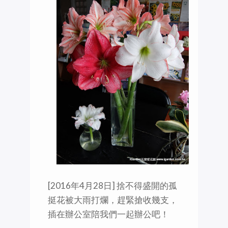
[2016年4月28日] ‪捨不得盛開的孤
挺花被大雨打爛，趕緊搶收幾支，
插在辦公室陪我們一起辦公吧！