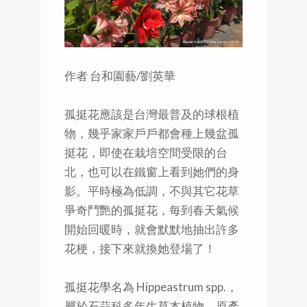
作者 台和園藝/劉英華
孤挺花應該是台灣最普及的球根植
物，幾乎家家戶戶都會種上幾盆孤
挺花，即使在栽培空間受限的台
北，也可以在鐵窗上看到她們的身
影。平時極為低調，不與其它花草
爭奇鬥艷的孤挺花，每到春天氣候
開始回暖時，就會默默地抽出許多
花梗，接下來就換她登場了！
孤挺花學名為 Hippeastrum spp.，
屬於石蒜科多年生草本植物，原產