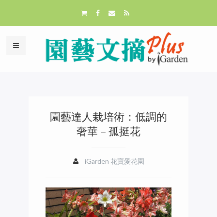
園藝達人栽培術：低調的
奢華－孤挺花
iGarden 花寶愛花園