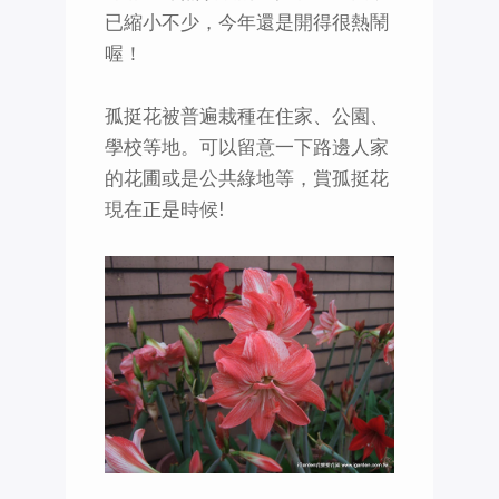
已縮小不少，今年還是開得很熱鬧
喔！
孤挺花被普遍栽種在住家、公園、
學校等地。可以留意一下路邊人家
的花圃或是公共綠地等，賞孤挺花
現在正是時候!