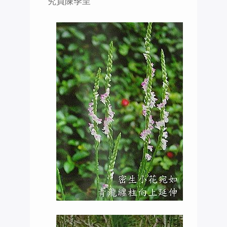
究員陳季呈