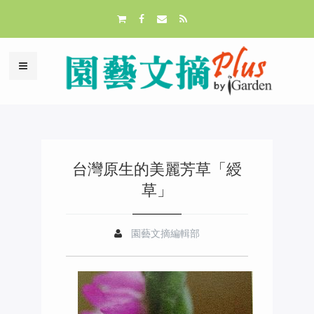
台灣原生的美麗芳草「綬
草」
園藝文摘編輯部