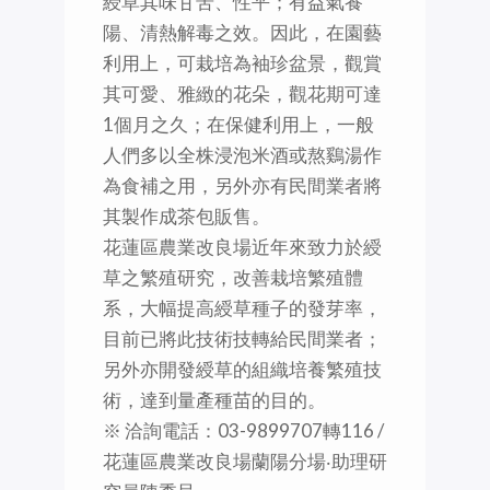
綬草其味甘苦、性平；有益氣養
陽、清熱解毒之效。因此，在園藝
利用上，可栽培為袖珍盆景，觀賞
其可愛、雅緻的花朵，觀花期可達
1個月之久；在保健利用上，一般
人們多以全株浸泡米酒或熬鷄湯作
為食補之用，另外亦有民間業者將
其製作成茶包販售。
花蓮區農業改良場近年來致力於綬
草之繁殖研究，改善栽培繁殖體
系，大幅提高綬草種子的發芽率，
目前已將此技術技轉給民間業者；
另外亦開發綬草的組織培養繁殖技
術，達到量產種苗的目的。
※ 洽詢電話：03-9899707轉116 /
花蓮區農業改良場蘭陽分場‧助理研