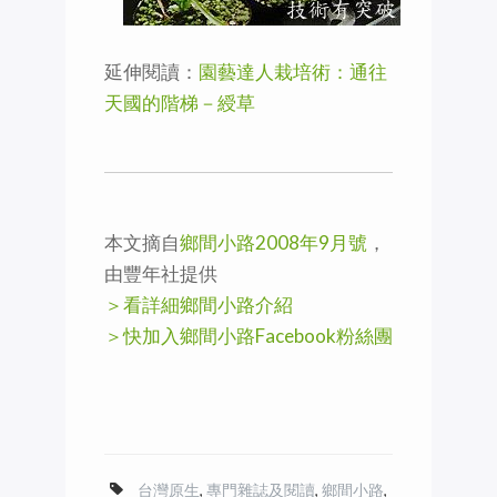
延伸閱讀：
園藝達人栽培術：通往
天國的階梯－綬草
本文摘自
鄉間小路2008年9月號
，
由豐年社提供
＞看詳細鄉間小路介紹
＞快加入鄉間小路Facebook粉絲團
台灣原生
,
專門雜誌及閱讀
,
鄉間小路
,