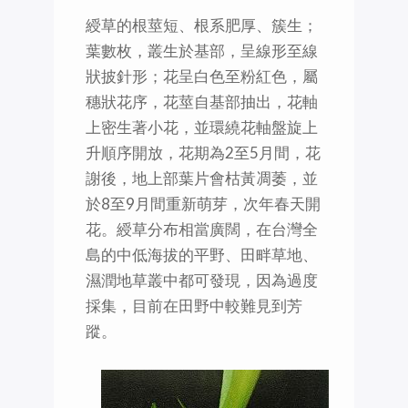
綬草的根莖短、根系肥厚、簇生；
葉數枚，叢生於基部，呈線形至線
狀披針形；花呈白色至粉紅色，屬
穗狀花序，花莖自基部抽出，花軸
上密生著小花，並環繞花軸盤旋上
升順序開放，花期為2至5月間，花
謝後，地上部葉片會枯黃凋萎，並
於8至9月間重新萌芽，次年春天開
花。綬草分布相當廣闊，在台灣全
島的中低海拔的平野、田畔草地、
濕潤地草叢中都可發現，因為過度
採集，目前在田野中較難見到芳
蹤。