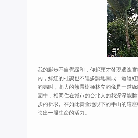
我的腳步不自覺緩和，仰起頭才發現適逢宮
內，鮮紅的杜鵑也不遑多讓地圍成一道道紅
的鳴叫，高大的熱帶樹種林立的像是一道綠
園中，相同住在城市的台北人的我深深能體
步的祈求。在如此黃金地段下的半山的這座
映出一股生命的活力。