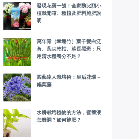
發現花寶一號！全家醜比頭小
植栽開箱、種植及肥料施肥說
明
萬年青（幸運竹）葉子變白泛
黃、葉尖乾枯、莖長黑斑；只
用清水種養分不足？
園藝達人栽培術：皇后花環－
錫葉藤
水耕栽培植物的方法，營養液
怎麼調？如何施肥？