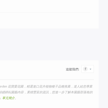
追蹤我們:
arden 花寶愛花園，精選進口花卉植物種子品種推薦，達人給您專業
我們持續耕耘園藝內容，累積豐富的資訊，想進一步了解本園藝部落格的
us」單元簡介
。