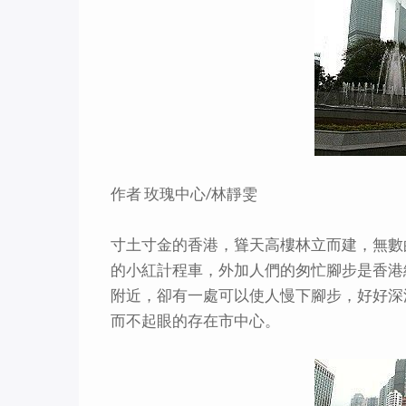
作者 玫瑰中心/林靜雯
寸土寸金的香港，聳天高樓林立而建，無數
的小紅計程車，外加人們的匆忙腳步是香港
附近，卻有一處可以使人慢下腳步，好好深
而不起眼的存在市中心。