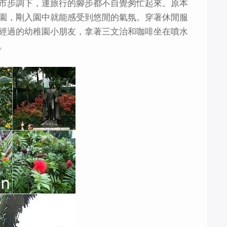
市步調下，連旅行的腳步都不自覺匆忙起來。原本
園，剛入園中就能感受到悠閒的氣氛。穿著休閒服
經過的幼稚園小朋友，拿著三文治和咖啡坐在噴水
。