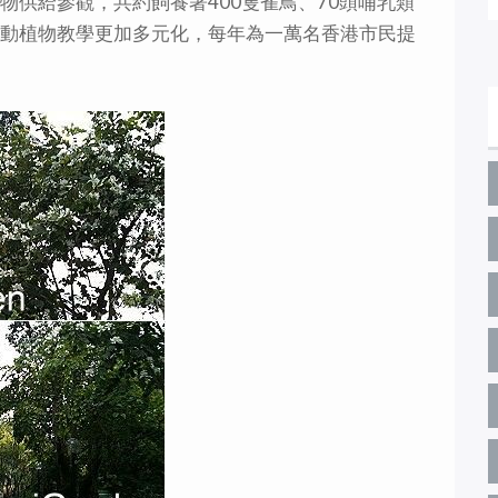
物供給參觀，共約飼養著400隻雀鳥、70頭哺乳類
史動植物教學更加多元化，每年為一萬名香港市民提