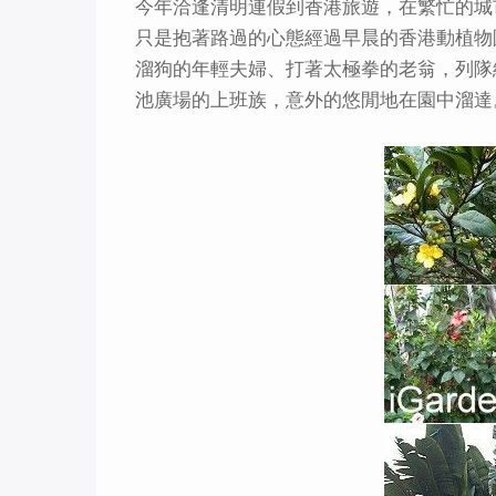
今年洽逢清明連假到香港旅遊，在繁忙的城
只是抱著路過的心態經過早晨的香港動植物
溜狗的年輕夫婦、打著太極拳的老翁，列隊
池廣場的上班族，意外的悠閒地在園中溜達