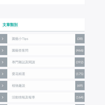
文章類別
園藝小Tips
(38)
園藝答客問
(466)
專門雜誌及閱讀
(392)
愛花精選
(175)
植物趣談
(69)
活動情報及報導
(164)