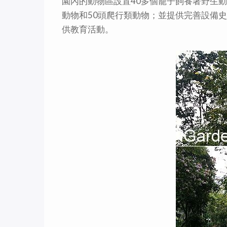
園內的動物區設置40多個籠子飼養著野生動
動物和50頭爬行類動物；並提供完善設備
供教育活動。