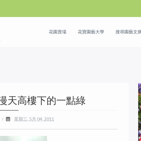
花園賣場
花寶園藝大學
搜尋園藝文摘 
漫天高樓下的一點綠
/
星期三, 5月 04, 2011