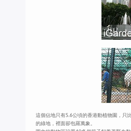
這個佔地只有5.6公頃的香港動植物園，
的綠地，裡面卻包羅萬象。