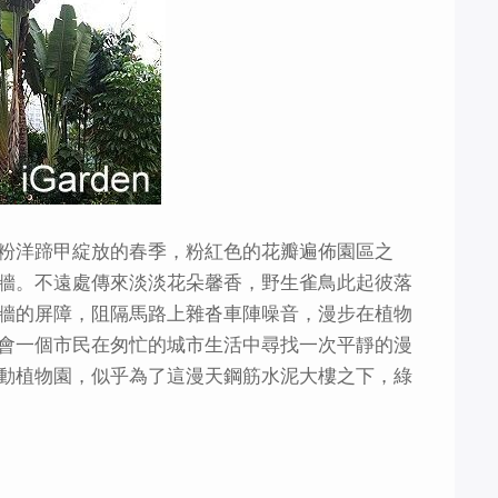
粉洋蹄甲綻放的春季，粉紅色的花瓣遍佈園區之
牆。不遠處傳來淡淡花朵馨香，野生雀鳥此起彼落
牆的屏障，阻隔馬路上雜沓車陣噪音，漫步在植物
會一個市民在匆忙的城市生活中尋找一次平靜的漫
動植物園，似乎為了這漫天鋼筋水泥大樓之下，綠