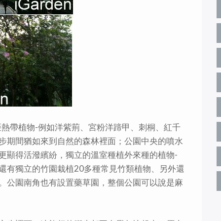
亞熱帶植物-例如洋紫荊、宮粉洋蹄甲、刺桐、紅千
步期間猶如來到自然的森林裡面；公園中央的噴水
更顯得活潑繽紛，獨立的溫室種植外來種的植物-
還有獨立的竹園栽植20多種常見竹類植物、另外還
。公園南角也有設置藥草園，整個公園可以說是麻