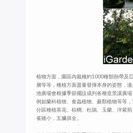
植物方面，園區內栽種約1000種類熱帶及
層等等，種植方面盡量發揮本身的姿態，漫
池廣場會根據季節擺設成列各種造景讓廣場
例如蘭科植物、食蟲植物、蕨類植物等等，
分區種植茶花、棕櫚、杜鵑、玉蘭、洋紫荊
雀雖小，五臟俱全。