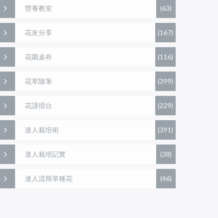
營養教室
(63)
花友分享
(167)
花園桌布
(116)
花草隨筆
(399)
花謎擂台
(229)
達人栽培術
(391)
達人栽培記實
(38)
達人流簡單種花
(46)