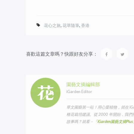
花心之旅
,
花草隨筆
,
香港
喜歡這篇文章嗎？快跟好友分享：
園藝文摘編輯部
iGarden Editor
華文園藝第一站！用心愛植物，就在 iG
種花栽培建議。從 2000 年開始，
故事嗎？就看－
「iGarden園藝文摘Pl