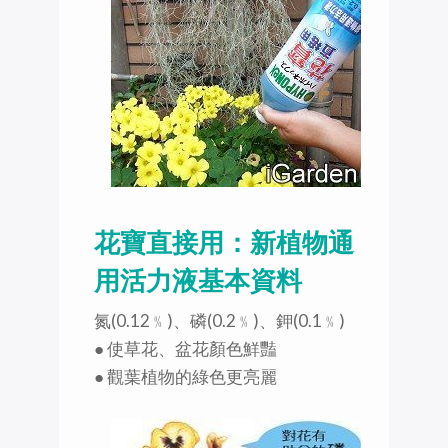
花寶直接用：新植物通
用活力液基本資料
氮(0.12﹪)、磷(0.2﹪)、鉀(0.1﹪)
● 使草花、盆花顏色鮮豔
● 觀葉植物的綠色更亮麗