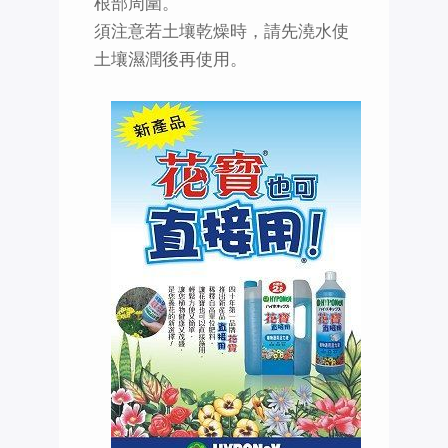
根部周圍。
須注意若土壤乾燥時，請先澆水使
土壤濕潤後再使用。