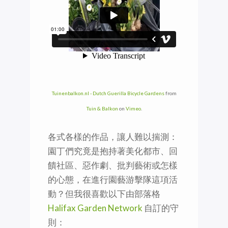
Tuinenbalkon.nl - Dutch Guerilla Bicycle Gardens
from
Tuin & Balkon
on
Vimeo
.
各式各樣的作品，讓人難以揣測：
園丁們究竟是抱持著美化都市、回
饋社區、惡作劇、批判藝術或怎樣
的心態，在進行園藝游擊隊這項活
動？但我很喜歡以下由部落格
Halifax Garden Network
自訂的守
則：