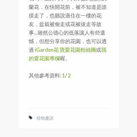
蘭花，在快開花前，被不知道是誰
摸走了，也聽說過住在一樓的花
友，盆栽被偷走或花被拔走等故
事...雖然公德心的低落讓人有些遺
憾，但想分享你的花園，也可以透
過
iGarden花 寶愛花園粉絲團
或
我
的愛花園專欄
喔。
其他參考資料:
1
/
2
植物趣談