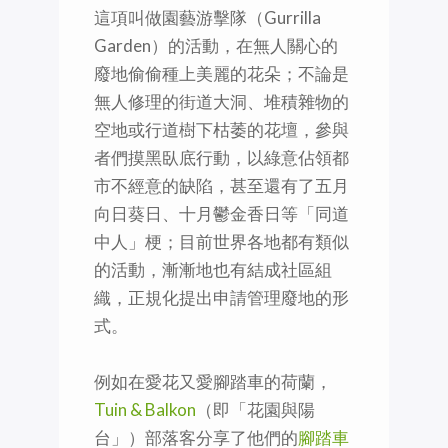
這項叫做園藝游擊隊（Gurrilla
Garden）的活動，在無人關心的
廢地偷偷種上美麗的花朵；不論是
無人修理的街道大洞、堆積雜物的
空地或行道樹下枯萎的花壇，參與
者們摸黑臥底行動，以綠意佔領都
市不經意的缺陷，甚至還有了五月
向日葵日、十月鬱金香日等「同道
中人」梗；目前世界各地都有類似
的活動，漸漸地也有結成社區組
織，正規化提出申請管理廢地的形
式。
例如在愛花又愛腳踏車的荷蘭，
Tuin & Balkon
（即「花園與陽
台」）部落客分享了他們的
腳踏車