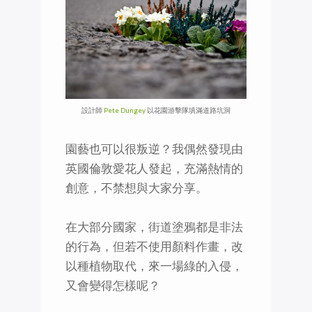
設計師
Pete Dungey
以花園游擊隊填滿道路坑洞
園藝也可以很叛逆？我偶然發現由
英國倫敦愛花人發起，充滿熱情的
創意，不禁想與大家分享。
在大部分國家，街道塗鴉都是非法
的行為，但若不使用顏料作畫，改
以種植物取代，來一場綠的入侵，
又會變得怎樣呢？