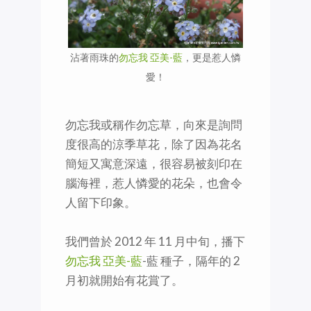
沾著雨珠的
勿忘我 亞美-藍
，更是惹人憐
愛！
勿忘我或稱作勿忘草，向來是詢問
度很高的涼季草花，除了因為花名
簡短又寓意深遠，很容易被刻印在
腦海裡，惹人憐愛的花朵，也會令
人留下印象。
我們曾於 2012 年 11 月中旬，播下
勿忘我 亞美-藍
-藍 種子，隔年的 2
月初就開始有花賞了。