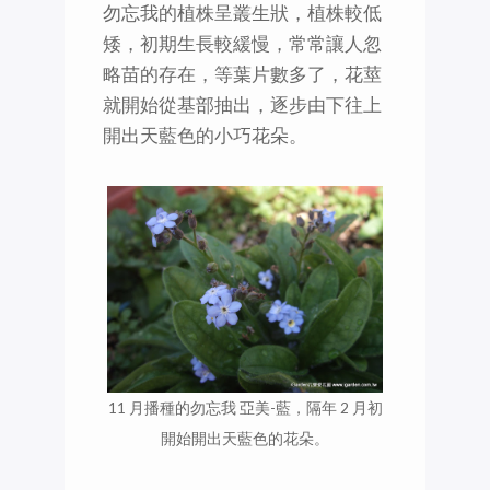
勿忘我的植株呈叢生狀，植株較低
矮，初期生長較緩慢，常常讓人忽
略苗的存在，等葉片數多了，花莖
就開始從基部抽出，逐步由下往上
開出天藍色的小巧花朵。
11 月播種的勿忘我 亞美-藍，隔年 2 月初
開始開出天藍色的花朵。