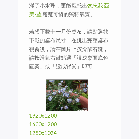
滿了小水珠，更能襯托出
勿忘我 亞
美-藍
楚楚可憐的獨特氣質。
若想下載十一月份桌布，請點選欲
下載的桌布尺寸，在跳出完整桌布
視窗後，請在圖片上按滑鼠右鍵，
請按滑鼠右鍵點選「設成桌面底色
圖案」或「設成背景」即可。
1920x1200
1600x1200
1280x1024