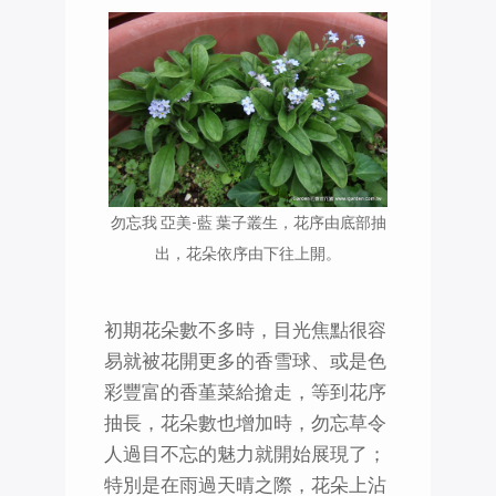
勿忘我 亞美-藍 葉子叢生，花序由底部抽
出，花朵依序由下往上開。
初期花朵數不多時，目光焦點很容
易就被花開更多的香雪球、或是色
彩豐富的香堇菜給搶走，等到花序
抽長，花朵數也增加時，勿忘草令
人過目不忘的魅力就開始展現了；
特別是在雨過天晴之際，花朵上沾