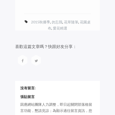
2015秋播季
,
勿忘我
,
花草隨筆
,
花園桌
布
,
愛花精選
喜歡這篇文章嗎？快跟好友分享：
沒有留言:
張貼留言
因應網站團隊人力調整，即日起關閉部落格留
言功能，懇請見諒；為顯示過往留言資訊，您