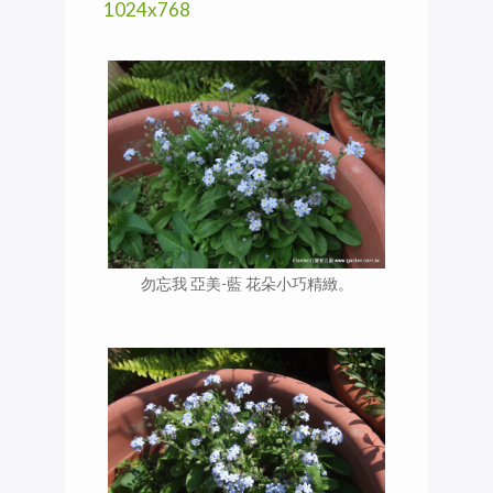
1024x768
勿忘我 亞美-藍 花朵小巧精緻。