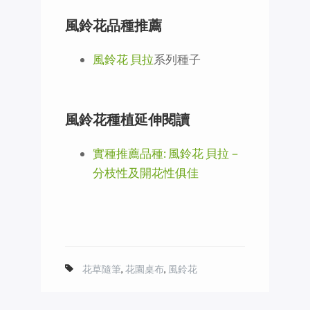
風鈴花品種推薦
風鈴花 貝拉
系列種子
風鈴花種植延伸閱讀
實種推薦品種: 風鈴花 貝拉－
分枝性及開花性俱佳
花草隨筆
,
花園桌布
,
風鈴花