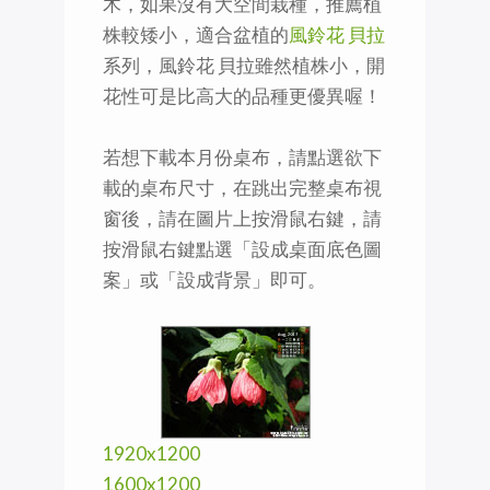
木，如果沒有大空間栽種，推薦植
株較矮小，適合盆植的
風鈴花 貝拉
系列，風鈴花 貝拉雖然植株小，開
花性可是比高大的品種更優異喔！
若想下載本月份桌布，請點選欲下
載的桌布尺寸，在跳出完整桌布視
窗後，請在圖片上按滑鼠右鍵，請
按滑鼠右鍵點選「設成桌面底色圖
案」或「設成背景」即可。
1920x1200
1600x1200