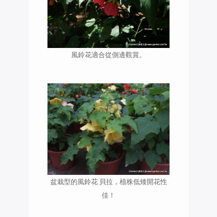
風鈴花適合從側邊觀賞。
盆栽型的風鈴花 貝拉，植株低矮開花性
佳！