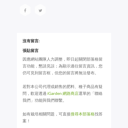
沒有留言:
張貼留言
因應網站團隊人力調整，即日起關閉部落格留
言功能，懇請見諒；為顯示過往留言資訊，您
仍可見到留言框，但您的留言將無法發布。
若對本公司代理或銷售的肥料、種子商品有疑
問，歡迎透過
iGarden 網路商店
選單的「聯絡
我們」功能與我們聯繫。
如有栽培相關問題，可直接
搜尋本部落格
找答
案！