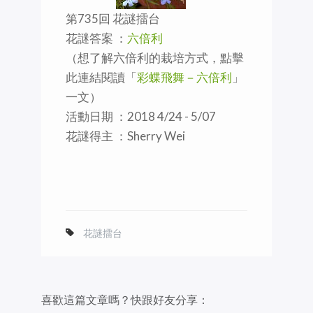
第735回 花謎擂台
花謎答案 ：
六倍利
（想了解六倍利的栽培方式，點擊
此連結閱讀「
彩蝶飛舞－六倍利
」
一文）
活動日期 ：2018 4/24 - 5/07
花謎得主 ：Sherry Wei
花謎擂台
喜歡這篇文章嗎？快跟好友分享：