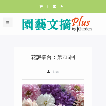
花謎擂台：第736回
Lisa