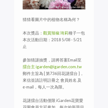
猜猜看圖片中的植物名稱為何？
本次獎品：
觀賞辣椒 琦莉
種子一包
本次活動日期：2018 5/08 - 5/21
止
參加猜謎抽獎，請將答案Email至
擂台主 igarden@igarden.com.tw
郵件主旨為 [ 第736回花謎擂台 ]，
來信並請註明註冊之 會員姓名 及
e-mail，每人一次為限。
花謎擂台活動僅限 iGarden花寶愛
花園會員方可參加，每次的新題目