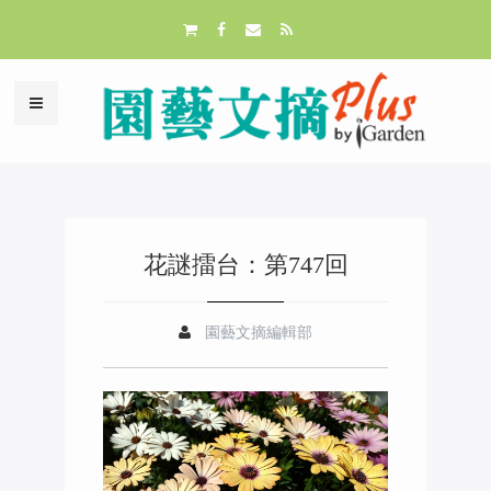
花謎擂台：第747回
園藝文摘編輯部