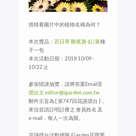
猜猜看圖片中的植物名稱為何？
本次獎品：
百日草 雞尾酒-紅/黃
種
子一包
本次活動日期：2018 10/09 -
10/22 止
參加猜謎抽獎，請將答案Email至
擂台主 editor@igarden.com.tw
郵件主旨為 [ 第747回花謎擂台 ]，
來信並請註明註冊之 會員姓名 及
e-mail，每人一次為限。
花謎擂台活動僅限 iGarden花寶愛