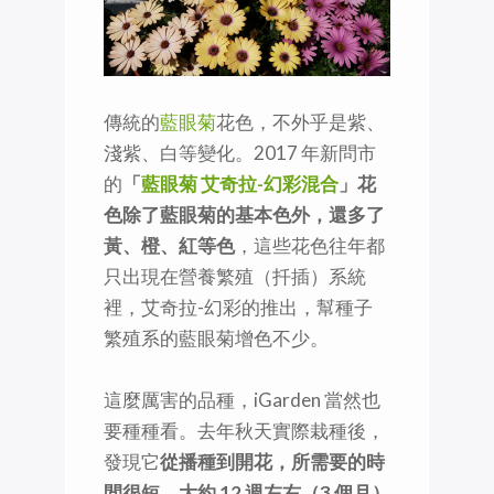
傳統的
藍眼菊
花色，不外乎是紫、
淺紫、白等變化。2017 年新問市
的
「
藍眼菊 艾奇拉-幻彩混合
」花
色除了藍眼菊的基本色外，還多了
黃、橙、紅等色
，這些花色往年都
只出現在營養繁殖（扦插）系統
裡，艾奇拉-幻彩的推出，幫種子
繁殖系的藍眼菊增色不少。
這麼厲害的品種，iGarden 當然也
要種種看。去年秋天實際栽種後，
發現它
從播種到開花，所需要的時
間很短，大約 12 週左右（3 個月）