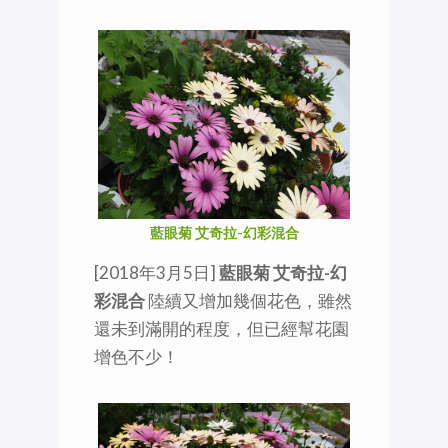
藍眼菊 艾奇拉-幻彩混合
[2018年3月5日]
藍眼菊 艾奇拉-幻
彩混合
陸續又增加幾個花色，雖然
還未到滿開的程度，但已經幫花園
增色不少！