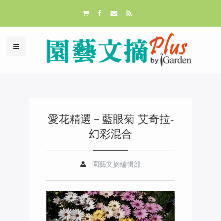
愛花精選－藍眼菊 艾奇拉-
幻彩混合
園藝文摘編輯部