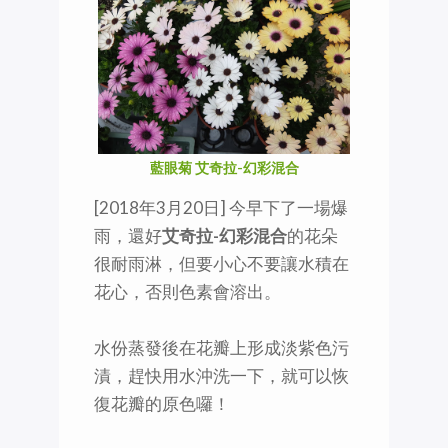
藍眼菊 艾奇拉-幻彩混合
[2018年3月20日] 今早下了一場爆
雨，還好
艾奇拉-幻彩混合
的花朵
很耐雨淋，但要小心不要讓水積在
花心，否則色素會溶出。
水份蒸發後在花瓣上形成淡紫色污
漬，趕快用水沖洗一下，就可以恢
復花瓣的原色囉！