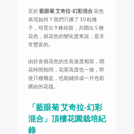
至於
藍眼菊 艾奇拉-幻彩混合
花色
表現如何？我們只播了 10 粒種
子，培育出 9 株幼苗，共開出 5 種
花色，就花色的變化度來說，是非
常豐富的。
由於各個花色的生長速度相當，開
花時間相同，花莖高度也一致，即
使只種幾盆，也能鋪排成一片色彩
繽紛的花毯。
「藍眼菊 艾奇拉-幻彩
混合」頂樓花園栽培紀
錄