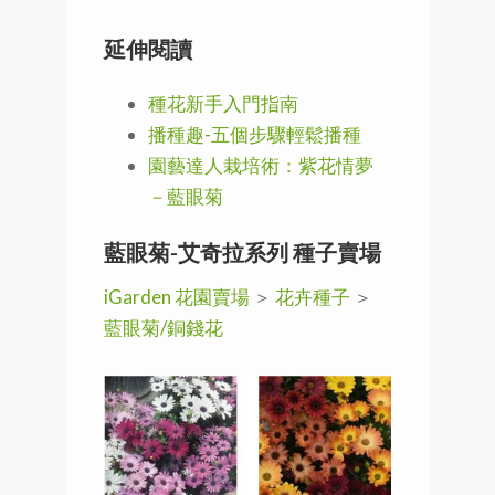
延伸閱讀
種花新手入門指南
播種趣-五個步驟輕鬆播種
園藝達人栽培術：紫花情夢
－藍眼菊
藍眼菊-艾奇拉系列 種子賣場
iGarden 花園賣場
＞
花卉種子
＞
藍眼菊/銅錢花