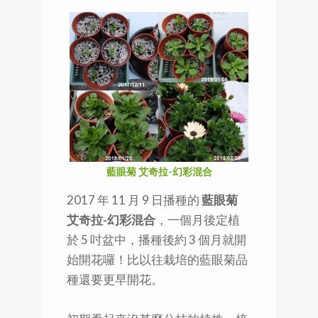
藍眼菊 艾奇拉-幻彩混合
2017 年 11 月 9 日播種的
藍眼菊
艾奇拉-幻彩混合
，一個月後定植
於 5 吋盆中，播種後約 3 個月就開
始開花囉！比以往栽培的藍眼菊品
種還要更早開花。