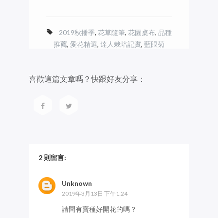
2019秋播季
,
花草隨筆
,
花園桌布
,
品種
推薦
,
愛花精選
,
達人栽培記實
,
藍眼菊
喜歡這篇文章嗎？快跟好友分享：
2 則留言:
Unknown
2019年3月13日 下午1:24
請問有賣種好開花的嗎？