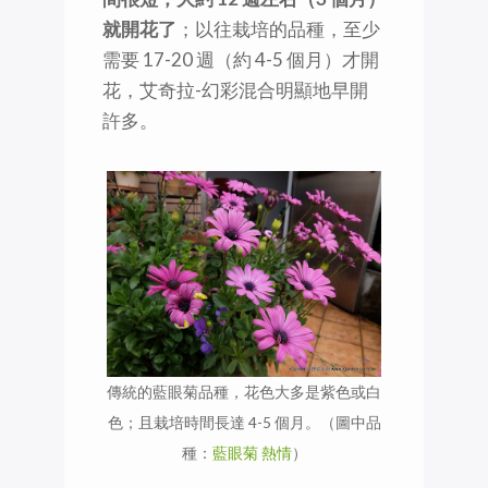
就開花了
；以往栽培的品種，至少
需要 17-20 週（約 4-5 個月）才開
花，艾奇拉-幻彩混合明顯地早開
許多。
傳統的藍眼菊品種，花色大多是紫色或白
色；且栽培時間長達 4-5 個月。（圖中品
種：
藍眼菊 熱情
）