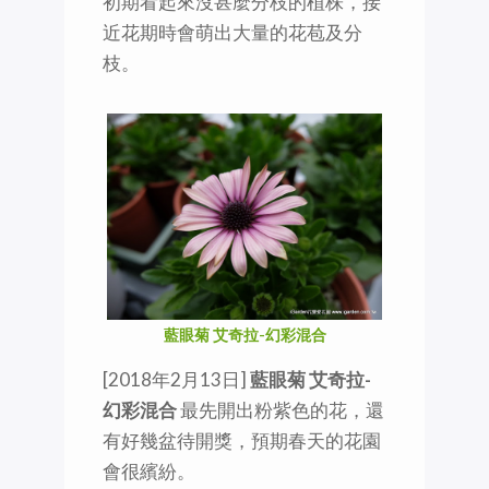
初期看起來沒甚麼分枝的植株，接
近花期時會萌出大量的花苞及分
枝。
藍眼菊 艾奇拉-幻彩混合
[2018年2月13日]
藍眼菊 艾奇拉-
幻彩混合
最先開出粉紫色的花，還
有好幾盆待開獎，預期春天的花園
會很繽紛。