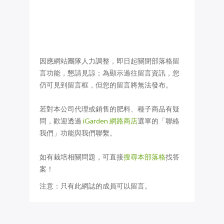
因應網站團隊人力調整，即日起關閉部落格留
言功能，懇請見諒；為顯示過往留言資訊，您
仍可見到留言框，但您的留言將無法發布。
若對本公司代理或銷售的肥料、種子商品有疑
問，歡迎透過
iGarden 網路商店
選單的「聯絡
我們」功能與我們聯繫。
如有栽培相關問題，可直接
搜尋本部落格
找答
案！
注意：只有此網誌的成員可以留言。