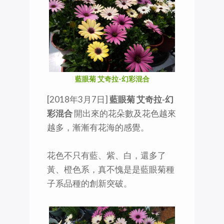
藍眼菊 艾奇拉-幻彩混合
[2018年3月7日]
藍眼菊 艾奇拉-幻
彩混合
開出來的花朵數及花色越來
越多，漸漸有花海的感覺。
花色不只有藍、紫、白，還多了
黃、橙色系，真不愧是是藍眼菊種
子系品種的創新突破。