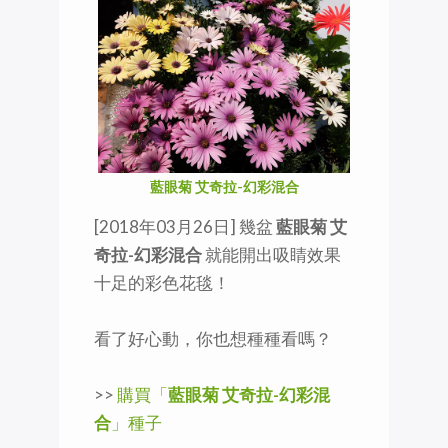
藍眼菊 艾奇拉-幻彩混合
[2018年03月26日] 幾盆
藍眼菊 艾
奇拉-幻彩混合
就能開出吸睛效果
十足的彩色花毯！
看了好心動，你也想種種看嗎？
>>
購買「
藍眼菊 艾奇拉-幻彩混
合
」種子