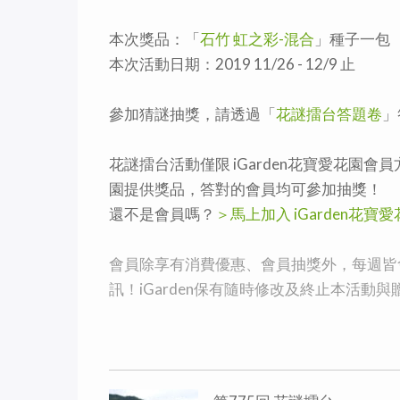
本次獎品：「
石竹 虹之彩-混合
」種子一包
本次活動日期：2019 11/26 - 12/9 止
參加猜謎抽獎，請透過「
花謎擂台答題卷
」
花謎擂台活動僅限 iGarden花寶愛花園會員
園提供獎品，答對的會員均可參加抽獎！
還不是會員嗎？
＞馬上加入 iGarden花寶
會員除享有消費優惠、會員抽獎外，每週皆會收
訊！iGarden保有隨時修改及終止本活動