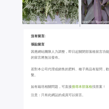
這是什麼花？猜花名抽種子活動
這是什麼花？猜
沒有留言:
│ 花謎擂台 第 825 回
│ 花謎擂台 第 82
張貼留言
因應網站團隊人力調整，即日起關閉部落格留言功
的留言將無法發布。
若對本公司代理或銷售的肥料、種子商品有疑問，
繫。
如有栽培相關問題，可直接
搜尋本部落格
找答案！
注意：只有此網誌的成員可以留言。
這是什麼花？猜花名抽種子活動
這是什麼花？猜