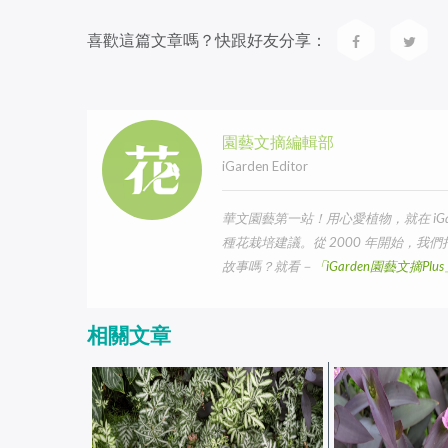
喜歡這篇文章嗎？快跟好友分享：
園藝文摘編輯部
iGarden Editor
華文園藝第一站！用心愛植物，就在 iG
種花栽培建議。從 2000 年開始，
故事嗎？就看－
「iGarden園藝文摘Pl
相關文章