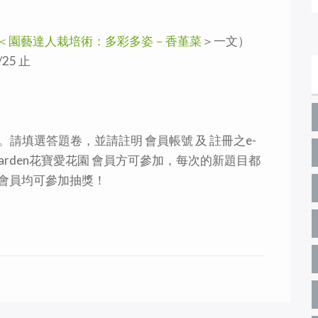
＜園藝達人栽培術：多彩多姿－香堇菜
＞一文）
/25 止
請填選答題卷，並請註明 會員帳號 及 註冊之e-
Garden花寶愛花園 會員方可參加，每次的新題目都
對的會員均可參加抽獎！