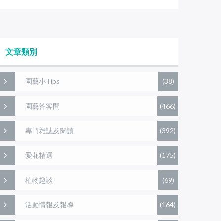
文章類別
園藝小Tips
(38)
園藝答客問
(466)
專門雜誌及閱讀
(392)
愛花精選
(175)
植物趣談
(69)
活動情報及報導
(164)