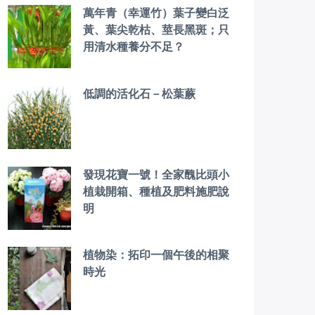
萬年青（幸運竹）葉子變白泛
黃、葉尖乾枯、莖長黑斑；只
用清水種養分不足？
低調的活化石－松葉蕨
發現花寶一號！全家醜比頭小
植栽開箱、種植及肥料施肥說
明
植物染：拓印一個午後的相聚
時光