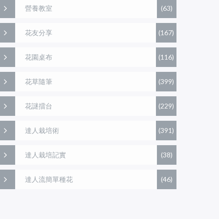
營養教室
(63)
花友分享
(167)
花園桌布
(116)
花草隨筆
(399)
花謎擂台
(229)
達人栽培術
(391)
達人栽培記實
(38)
達人流簡單種花
(46)