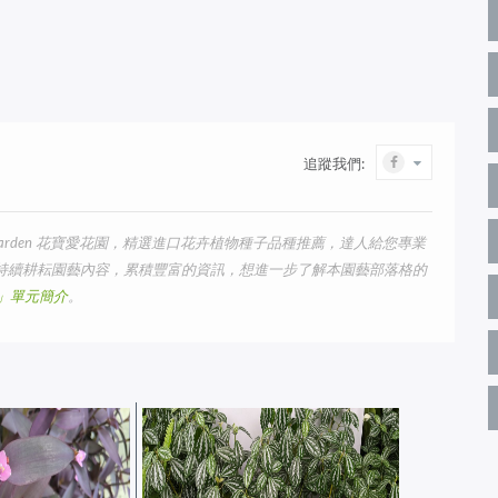
追蹤我們:
arden 花寶愛花園，精選進口花卉植物種子品種推薦，達人給您專業
我們持續耕耘園藝內容，累積豐富的資訊，想進一步了解本園藝部落格的
us」單元簡介
。