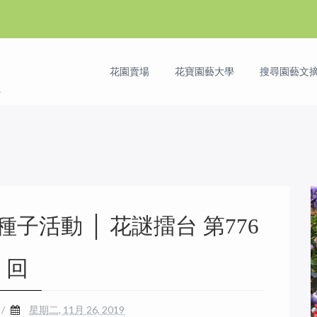
花園賣場
花寶園藝大學
搜尋園藝文摘 
活動 │ 花謎擂台 第776
回
/
星期二, 11月 26, 2019