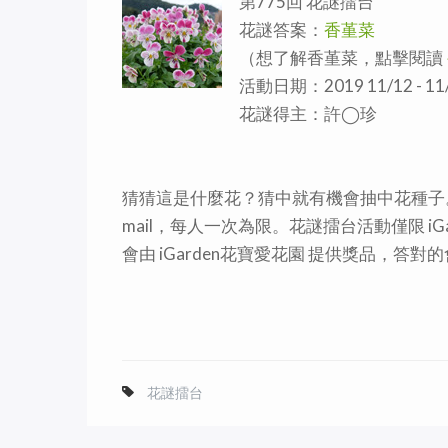
第775回 花謎擂台
花謎答案：
香堇菜
（想了解香堇菜，點擊閱讀
活動日期：2019 11/12 - 11
花謎得主：許◯珍
猜猜這是什麼花？猜中就有機會抽中花種子。
mail，每人一次為限。花謎擂台活動僅限 i
會由 iGarden花寶愛花園 提供獎品，答
花謎擂台