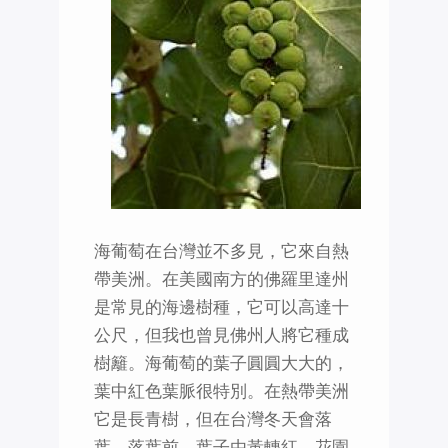
海葡萄在台灣並不多見，它來自熱
帶美洲。在美國南方的佛羅里達州
是常見的海邊樹種，它可以高達十
公尺，但我也曾見佛州人將它種成
樹籬。海葡萄的葉子圓圓大大的，
葉中紅色葉脈很特別。在熱帶美洲
它是長青樹，但在台灣冬天會落
葉。落葉前，葉子由黃轉紅。花園