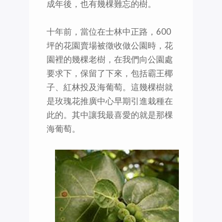
成年後，也有幾棵難忘的樹。
十年前，當位在士林中正路，600
坪的花園賣場被徵收做公園時，花
園裡的幾棵老樹，在我們向公園處
要求下，保留了下來，包括霸王椰
子、紅林投及海葡萄。這幾棵樹就
是玫瑰花推廣中心早期引進栽種在
此的。其中讓我最喜愛的就是那棵
海葡萄。