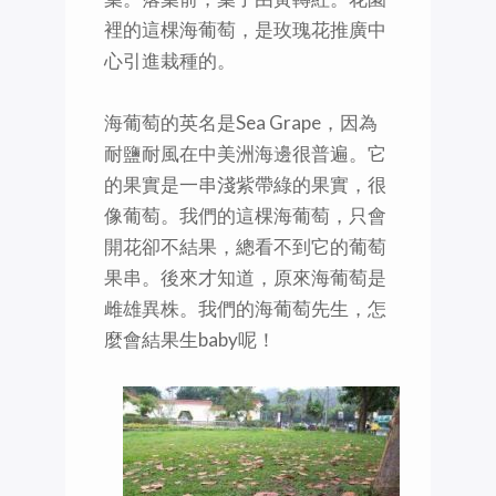
裡的這棵海葡萄，是玫瑰花推廣中
心引進栽種的。
海葡萄的英名是Sea Grape，因為
耐鹽耐風在中美洲海邊很普遍。它
的果實是一串淺紫帶綠的果實，很
像葡萄。我們的這棵海葡萄，只會
開花卻不結果，總看不到它的葡萄
果串。後來才知道，原來海葡萄是
雌雄異株。我們的海葡萄先生，怎
麼會結果生baby呢！