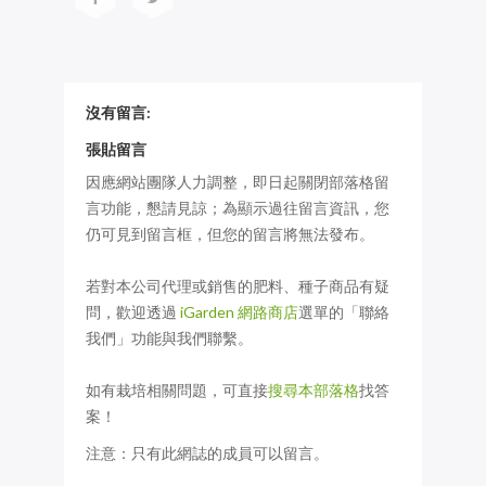
沒有留言:
張貼留言
因應網站團隊人力調整，即日起關閉部落格留
言功能，懇請見諒；為顯示過往留言資訊，您
仍可見到留言框，但您的留言將無法發布。
若對本公司代理或銷售的肥料、種子商品有疑
問，歡迎透過
iGarden 網路商店
選單的「聯絡
我們」功能與我們聯繫。
如有栽培相關問題，可直接
搜尋本部落格
找答
案！
注意：只有此網誌的成員可以留言。