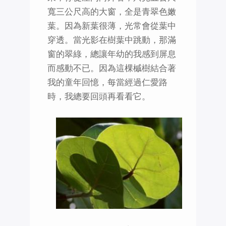
寬三公尺高的大窗，全是青翠色嫩
葉。因為新葉很薄，光常會從葉中
穿透。當光影在樹葉中跳動，那滿
窗的翠綠，總讓年幼的我感到屏息
而感動不已。因為這棵槭樹結合著
我的童年回憶，每當經過仁愛路
時，我總要回頭再看看它。