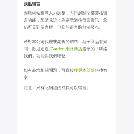
張貼留言
因應網站團隊人力調整，即日起關閉部落格留
言功能，懇請見諒；為顯示過往留言資訊，您
仍可見到留言框，但您的留言將無法發布。
若對本公司代理或銷售的肥料、種子商品有疑
問，歡迎透過
iGarden 網路商店
選單的「聯絡
我們」功能與我們聯繫。
如有栽培相關問題，可直接
搜尋本部落格
找答
案！
注意：只有此網誌的成員可以留言。