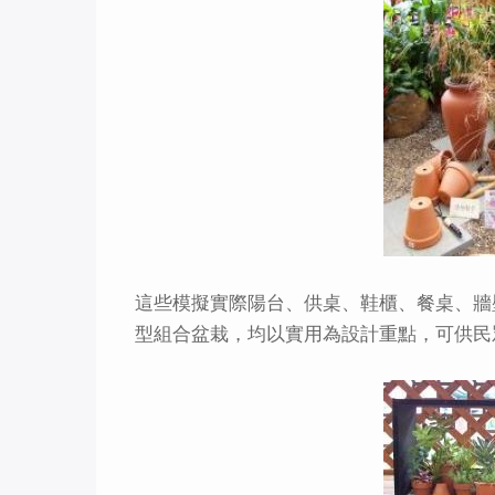
這些模擬實際陽台、供桌、鞋櫃、餐桌、牆
型組合盆栽，均以實用為設計重點，可供民