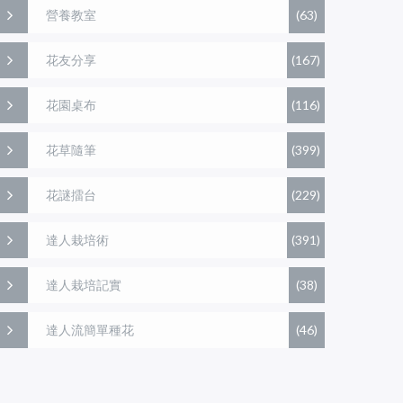
營養教室
(63)
花友分享
(167)
花園桌布
(116)
花草隨筆
(399)
花謎擂台
(229)
達人栽培術
(391)
達人栽培記實
(38)
達人流簡單種花
(46)