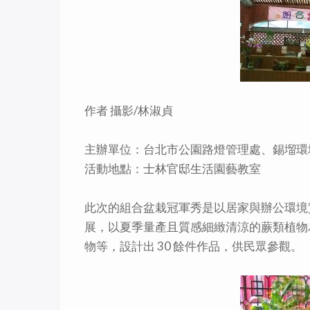
作者 攝影/林淑貞
主辦單位：台北市公園路燈管理處、錫塯環
活動地點：士林官邸生活園藝教室
此次的組合盆栽冠軍秀是以居家與辦公環境
展，以夏季量產且質感細緻清涼的蕨類植物
物等，設計出 30 餘件作品，供民眾參觀。