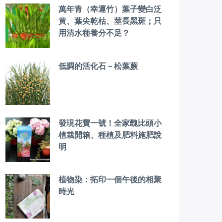
萬年青（幸運竹）葉子變白泛
黃、葉尖乾枯、莖長黑斑；只
用清水種養分不足？
低調的活化石－松葉蕨
發現花寶一號！全家醜比頭小
植栽開箱、種植及肥料施肥說
明
植物染：拓印一個午後的相聚
時光