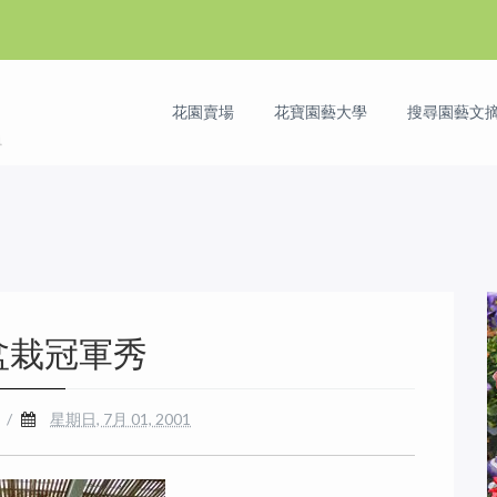
花園賣場
花寶園藝大學
搜尋園藝文摘 
盆栽冠軍秀
/
星期日, 7月 01, 2001