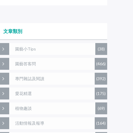
文章類別
園藝小Tips
(38)
園藝答客問
(466)
專門雜誌及閱讀
(392)
愛花精選
(175)
植物趣談
(69)
活動情報及報導
(164)