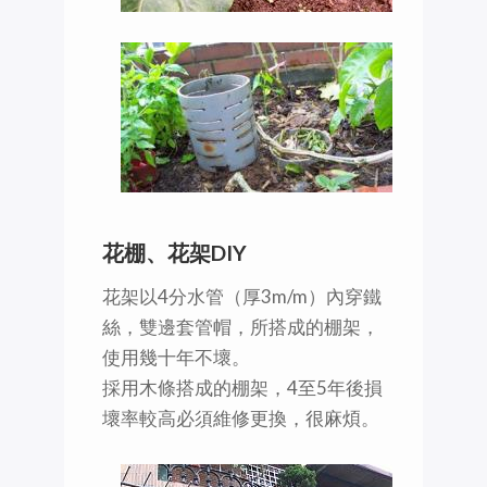
花棚、花架DIY
花架以4分水管（厚3m/m）內穿鐵
絲，雙邊套管帽，所搭成的棚架，
使用幾十年不壞。
採用木條搭成的棚架，4至5年後損
壞率較高必須維修更換，很麻煩。