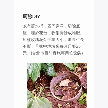
廚餘DIY
以有蓋水桶，四周穿洞，切除底
座，埋於花台，收集廚餘成堆肥。
所種玫瑰花朵手掌大小，瓜果生長
不斷，且家中垃圾袋每月只要25
元。(台北市目前實施專用垃圾袋）