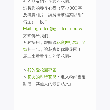
裡的朋友們分享您的花園。
請將您的養花心得（至少 300 字）
及得意相片（請將清晰檔案以附件
傳送），以
E-
Mail（igarden@igarden.com.tw）
方式傳給我們。
凡經採用，即贈送
花寶(中)2號、3
號
各一包，讓花寶陪你愛花園！
馬上來看看花友的愛花園~
＞
我的愛花園專區
＞
花友的即時花況
：進入粉絲團後
點選「其他人的最新貼文」