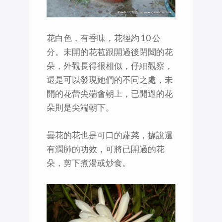
花白色，有香味，花徑約 10 公
分。未開的花苞跟開過後閉闔的花
朵，外觀長得很相似，仔細觀察，
還是可以發現她們的不同之處，未
開的花蕾尖端會朝上，已開過的花
朵則是尖端朝下。
曇花的花也是可口的蔬菜，據說還
有潤肺的功效，可將已開過的花
朵，剪下煮湯或炒食。