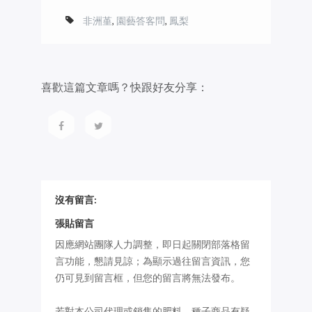
非洲堇
,
園藝答客問
,
鳳梨
喜歡這篇文章嗎？快跟好友分享：
沒有留言:
張貼留言
因應網站團隊人力調整，即日起關閉部落格留
言功能，懇請見諒；為顯示過往留言資訊，您
仍可見到留言框，但您的留言將無法發布。
若對本公司代理或銷售的肥料、種子商品有疑