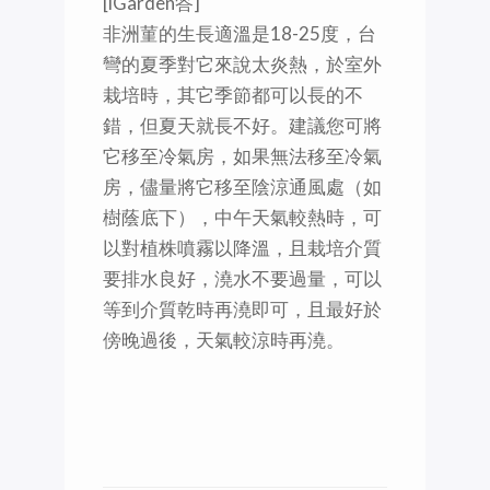
[iGarden答]
非洲菫的生長適溫是18-25度，台
彎的夏季對它來說太炎熱，於室外
栽培時，其它季節都可以長的不
錯，但夏天就長不好。建議您可將
它移至冷氣房，如果無法移至冷氣
房，儘量將它移至陰涼通風處（如
樹蔭底下），中午天氣較熱時，可
以對植株噴霧以降溫，且栽培介質
要排水良好，澆水不要過量，可以
等到介質乾時再澆即可，且最好於
傍晚過後，天氣較涼時再澆。