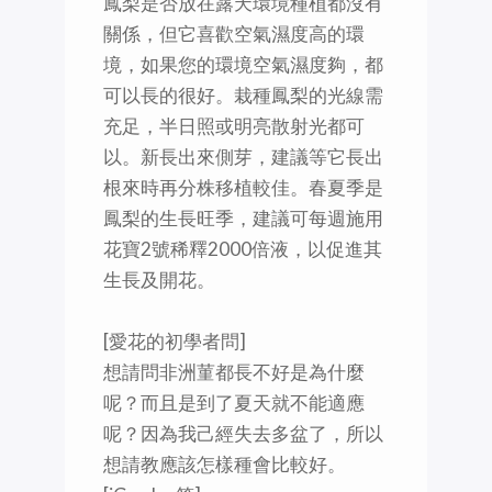
鳳梨是否放在露天環境種植都沒有
關係，但它喜歡空氣濕度高的環
境，如果您的環境空氣濕度夠，都
可以長的很好。栽種鳳梨的光線需
充足，半日照或明亮散射光都可
以。新長出來側芽，建議等它長出
根來時再分株移植較佳。春夏季是
鳳梨的生長旺季，建議可每週施用
花寶2號稀釋2000倍液，以促進其
生長及開花。
[愛花的初學者問]
想請問非洲菫都長不好是為什麼
呢？而且是到了夏天就不能適應
呢？因為我己經失去多盆了，所以
想請教應該怎樣種會比較好。