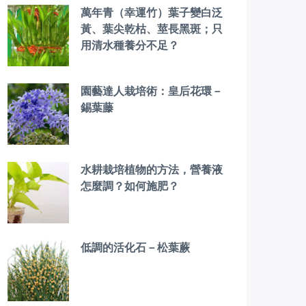
萬年青（幸運竹）葉子變白泛
黃、葉尖乾枯、莖長黑斑；只
用清水種養分不足？
園藝達人栽培術：皇后花環－
錫葉藤
水耕栽培植物的方法，營養液
怎麼調？如何施肥？
低調的活化石－松葉蕨