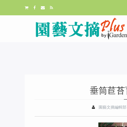
垂筒苣苔
園藝文摘編輯部