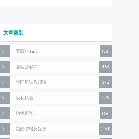
文章類別
園藝小Tips
(38)
園藝答客問
(466)
專門雜誌及閱讀
(392)
愛花精選
(175)
植物趣談
(69)
活動情報及報導
(164)