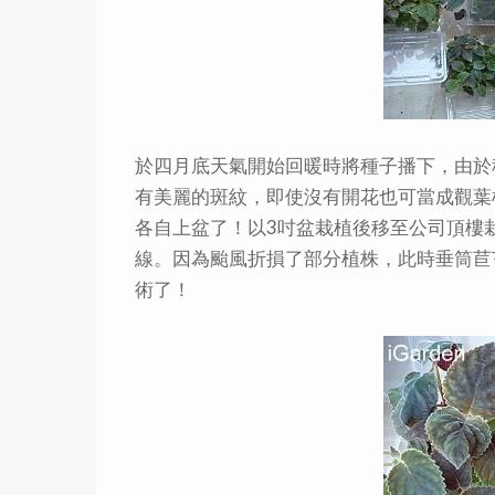
於四月底天氣開始回暖時將種子播下，由於
有美麗的斑紋，即使沒有開花也可當成觀葉
各自上盆了！以3吋盆栽植後移至公司頂樓
線。因為颱風折損了部分植株，此時垂筒苣
術了！