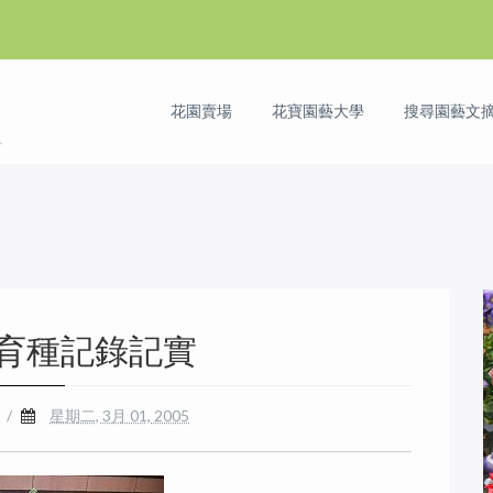
花園賣場
花寶園藝大學
搜尋園藝文摘 
育種記錄記實
/
星期二, 3月 01, 2005