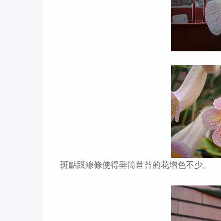
斑點跟線條使得垂筒苣苔的花增色不少。