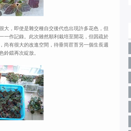
很大，即使是雜交種自交後代也出現許多花色，但
一一作記錄。此次雖然順利栽培至開花，但因疏於
，尚有很大的改進空間，待垂筒苣苔另一個生長週
色鈴鐺再次綻放。