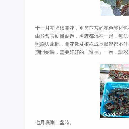
十一月初陸續開花，垂筒苣苔的花色變化也
由於曾被颱風颳過，名牌都混在一起，無法
照顧與施肥，開花數及植株成長狀況都不佳
期開始時，需要好好的「進補」一番，讓彩
七月底剛上盆時。