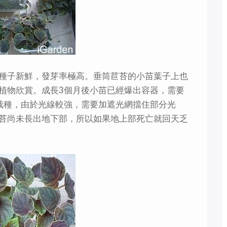
種子新鮮，發芽率極高。垂筒苣苔的小苗葉子上也
植物欣賞。成長3個月後小苗已經爆出容器，需要
栽種，由於光線較強，需要加遮光網擋住部分光
苔尚未長出地下部，所以如果地上部死亡就回天乏