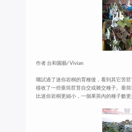
作者 台和園藝/ Vivian
嚐試過了迷你岩桐的育種後，看到其它苦苣
樣收了一些垂筒苣苔自交或雜交種子。垂筒
比迷你岩桐更細小，一個果莢內的種子數更