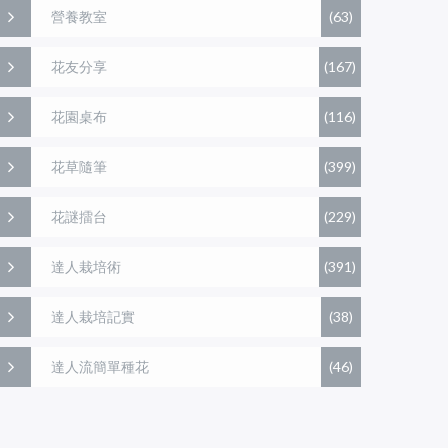
營養教室
(63)
花友分享
(167)
花園桌布
(116)
花草隨筆
(399)
花謎擂台
(229)
達人栽培術
(391)
達人栽培記實
(38)
達人流簡單種花
(46)