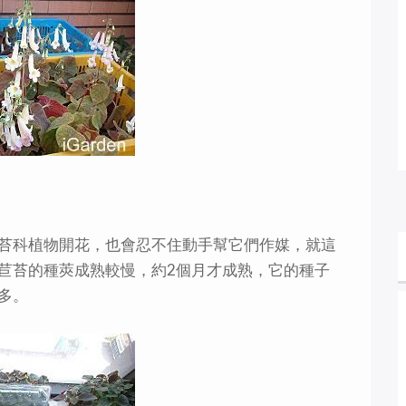
苔科植物開花，也會忍不住動手幫它們作媒，就這
苣苔的種莢成熟較慢，約2個月才成熟，它的種子
多。